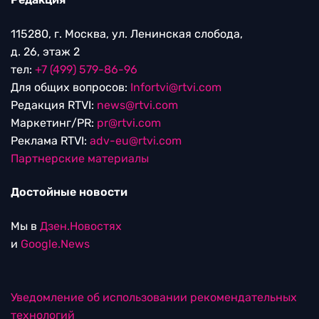
115280, г. Москва, ул. Ленинская слобода,
д. 26, этаж 2
тел:
+7 (499) 579-86-96
Для общих вопросов:
Infortvi@rtvi.com
Редакция RTVI:
news@rtvi.com
Маркетинг/PR:
pr@rtvi.com
Реклама RTVI:
adv-eu@rtvi.com
Партнерские материалы
Достойные новости
Мы в
Дзен.Новостях
и
Google.News
Уведомление об использовании рекомендательных
технологий