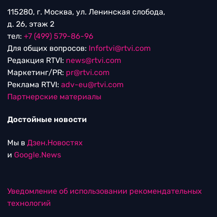
115280, г. Москва, ул. Ленинская слобода,
д. 26, этаж 2
тел:
+7 (499) 579-86-96
Для общих вопросов:
Infortvi@rtvi.com
Редакция RTVI:
news@rtvi.com
Маркетинг/PR:
pr@rtvi.com
Реклама RTVI:
adv-eu@rtvi.com
Партнерские материалы
Достойные новости
Мы в
Дзен.Новостях
и
Google.News
Уведомление об использовании рекомендательных
технологий