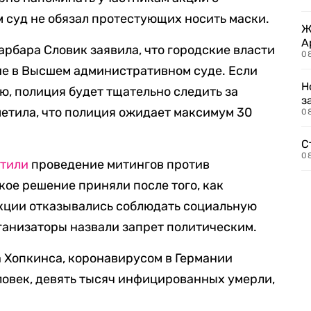
 суд не обязал протестующих носить маски.
Ж
А
рбара Словик заявила, что городские власти
0
ие в Высшем административном суде. Если
Н
ю, полиция будет тщательно следить за
з
етила, что полиция ожидает максимум 30
08
С
08
етили
проведение митингов против
кое решение приняли после того, как
ции отказывались соблюдать социальную
ганизаторы назвали запрет политическим.
 Хопкинса, коронавирусом в Германии
ловек, девять тысяч инфицированных умерли,
.