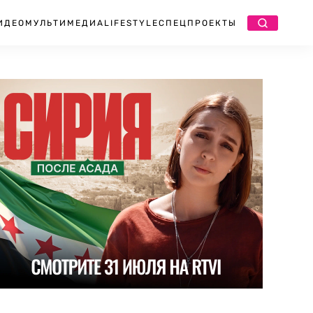
ИДЕО
МУЛЬТИМЕДИА
LIFESTYLE
СПЕЦПРОЕКТЫ