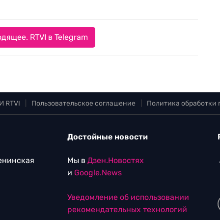
дящее. RTVI в Telegram
И RTVI
|
Пользовательское соглашение
|
Политика обработки
Достойные новости
Ленинская
Мы в
Дзен.Новостях
и
Google.News
Уведомление об использовании
рекомендательных технологий