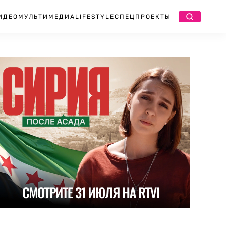
ИДЕО
МУЛЬТИМЕДИА
LIFESTYLE
СПЕЦПРОЕКТЫ