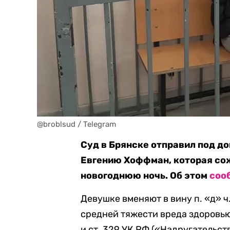
@broblsud / Telegram
Суд в Брянске отправил под д
Евгению Хоффман, которая сож
новогоднюю ночь. Об этом
соо
Девушке вменяют в вину п. «д» ч
средней тяжести вреда здоровь
и ст. 329 УК РФ («Надругательс