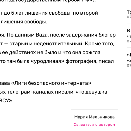
Т
т до 5 лет лишения свободы, по второй
07
 лишения свободы.
В
ря. По данным Baza, после задержания блогер
ч
07
т — старый и недействительный. Кроме того,
 ее действиях не было и что она сожгла
«
что там была «уродливая» фотография, писал
«
07
лава «Лиги безопасного интернета»
ых телеграм-каналах писали, что девушка
 ВСУ».
Мария Мельникова
Связаться с автором