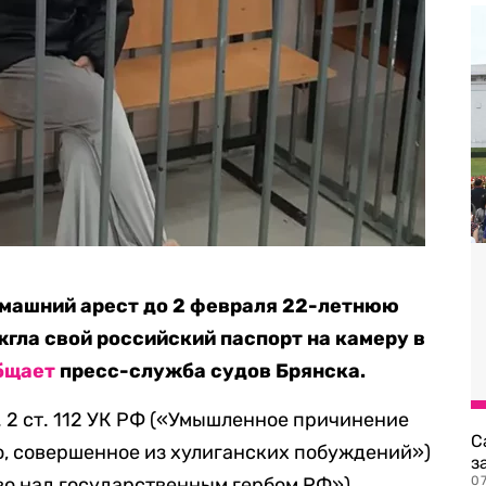
омашний арест до 2 февраля 22-летнюю
гла свой российский паспорт на камеру в
бщает
пресс-служба судов Брянска.
. 2 ст. 112 УК РФ («Умышленное причинение
С
ю, совершенное из хулиганских побуждений»)
з
тво над государственным гербом РФ»).
0