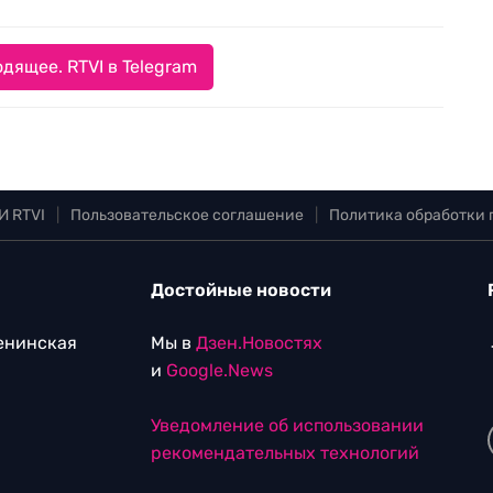
дящее. RTVI в Telegram
И RTVI
|
Пользовательское соглашение
|
Политика обработки
Достойные новости
Ленинская
Мы в
Дзен.Новостях
и
Google.News
Уведомление об использовании
рекомендательных технологий