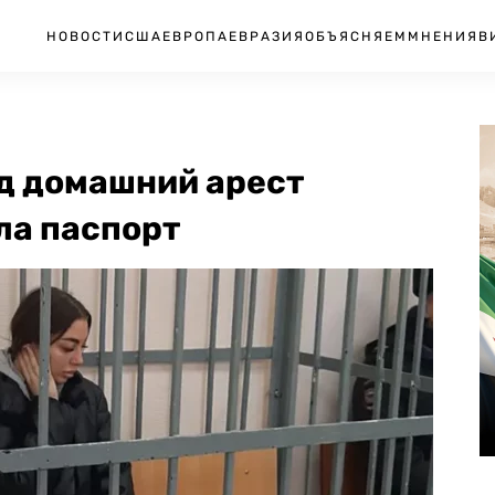
НОВОСТИ
США
ЕВРОПА
ЕВРАЗИЯ
ОБЪЯСНЯЕМ
МНЕНИЯ
В
од домашний арест
ла паспорт