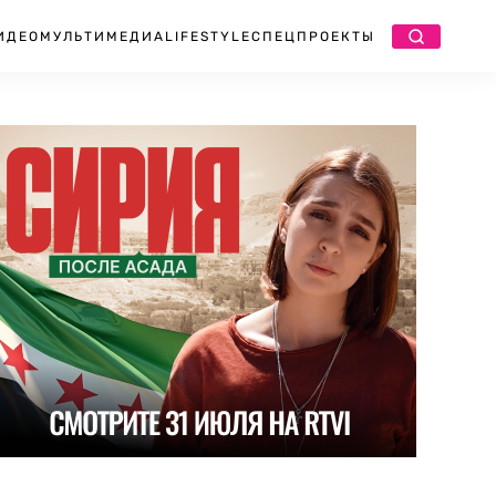
ИДЕО
МУЛЬТИМЕДИА
LIFESTYLE
СПЕЦПРОЕКТЫ