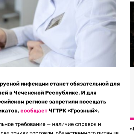
русной инфекции станет обязательной для
ей в Чеченской Республике. И для
оссийском регионе запретили посещать
икатов,
сообщает
ЧГТРК «Грозный».
ьное требование — наличие справок и
«
всех точках торговли, общественного питания