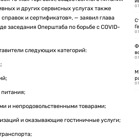
и
0
ивных и других сервисных услугах также
 справок и сертификатов», — заявил глава
С
де заседания Оперштаба по борьбе с COVID-
Г
07
Ф
тавители следующих категорий:
в
07
;
М
ий;
р
07
 питания;
ми и непродовольственными товарами;
изаций и оказывающие гостиничные услуги;
транспорта;