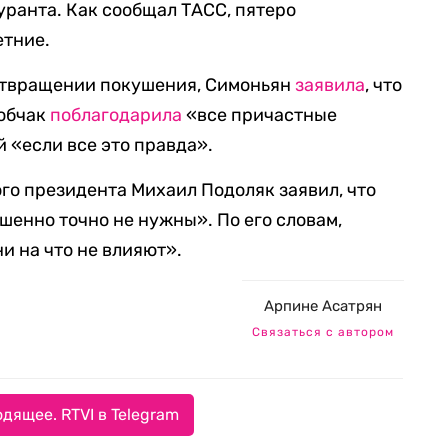
уранта. Как сообщал ТАСС, пятеро
етние.
отвращении покушения, Симоньян
заявила
, что
Собчак
поблагодарила
«все причастные
й «если все это правда».
го президента Михаил Подоляк заявил, что
шенно точно не нужны». По его словам,
и на что не влияют».
Арпине Асатрян
Связаться с автором
дящее. RTVI в Telegram