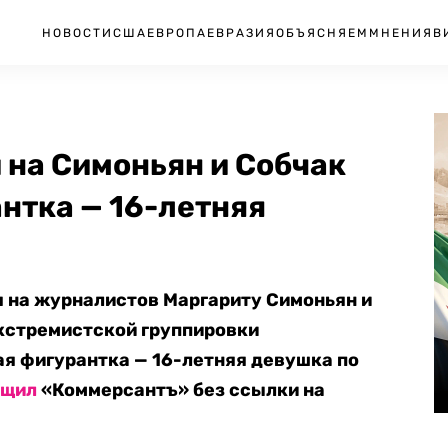
НОВОСТИ
США
ЕВРОПА
ЕВРАЗИЯ
ОБЪЯСНЯЕМ
МНЕНИЯ
В
и на Симоньян и Собчак
нтка — 16-летняя
я на журналистов Маргариту Симоньян и
кстремистской группировки
я фигурантка — 16-летняя девушка по
бщил
«Коммерсантъ» без ссылки на