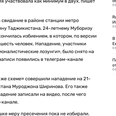
сия участвовала как минимум в двух, пишет
о
06
R
 свидание в районе станции метро
И
0
ну Таджикистана, 24-летнему Муборизу
кончилась избиением, в котором, по версии
В
 шесть человек. Нападение, участники
Е
06
оналистические лозунги», было снято на
записи появились в телеграм-канале
П
о
06
 же схеме» совершили нападение на 21-
стана Муроджона Ширинова. Его также
адение записали на видео, после чего
-канале.
ке меру пресечения пока не избирали.