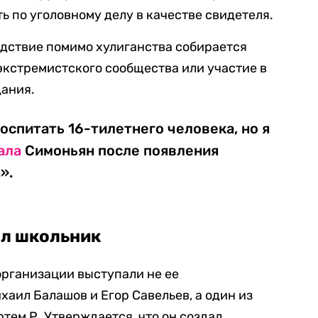
ть по уголовному делу в качестве свидетеля.
дствие помимо хулиганства собирается
 экстремистского сообщества или участие в
дания.
оспитать 16-тилетнего человека, но я
ала
Симоньян после появления
».
ял школьник
организации выступали не ее
аил Балашов и Егор Савельев, а один из
тем Р. Утверждается, что он создал