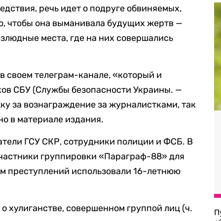
ледствия, речь идет о подруге обвиняемых,
го, чтобы она выманивала будущих жертв —
езлюдные места, где на них совершались
 своем телеграм-канале, «который и
ков СБУ (Службы безопасности Украины. —
жку за вознаграждение за журналистками, так
но в материале издания.
тели ГСУ СКР, сотрудники полиции и ФСБ. В
 участники группировки «Параграф-88» для
м преступлений использовали 16-летнюю
 о хулиганстве, совершенном группой лиц (ч.
П