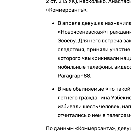
2 ст. 213 УК), несколько. Анаста
«Коммерсантъ».
В апреле девушка назначила
«Новоясеневская» граждани
Эсоеву. Для него встреча за
следствия, приняли участие
которого «выкрикивали наци
мобильные телефоны, видео
Paragraph88.
В мае обвиняемые «по такой
летнего гражданина Узбеки
избивали шесть человек, нап
отчитались о нем в телеграм
По данным «Коммерсанта», девуш