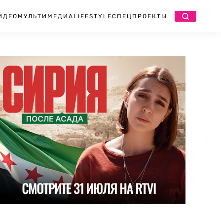
ИДЕО
МУЛЬТИМЕДИА
LIFESTYLE
СПЕЦПРОЕКТЫ