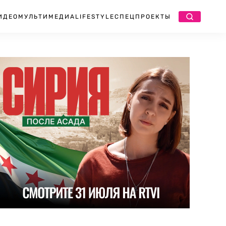
ИДЕО
МУЛЬТИМЕДИА
LIFESTYLE
СПЕЦПРОЕКТЫ