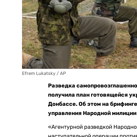
Efrem Lukatsky / AP
Разведка самопровозглашенно
получила план готовящейся ук
Донбассе. Об этом на брифинг
управления Народной милиции
«Агентурной разведкой Народно
наступательной операции проти