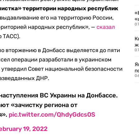
чистка» территории народных республик
«
, выдавливание его на территорию России,
«
07
ерриторией народных республик», —
сказал
о ТАСС).
К
ж
 по вторжению в Донбасс выделяется до пяти
0
мысел операции разработали в украинском
Я
н утвердил Совет национальной безопасности
п
0
разведданных ДНР.
наступления ВС Украины на Донбассе.
ют «зачистку региона от
я».
pic.twitter.com/QhdyGdcs0S
ebruary 19, 2022