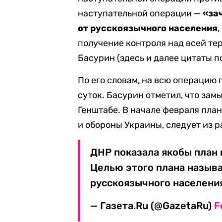
наступательной операции —
«за
от русскоязычного населения
получение контроля над всей т
Басурин (здесь и далее цитаты п
По его словам, на всю операцию
суток. Басурин отметил, что за
Генштабе. В начале февраля пла
и обороны Украины, следует из 
ДНР показала якобы план 
Целью этого плана называ
русскоязычного населени
— Газета.Ru (@GazetaRu)
F