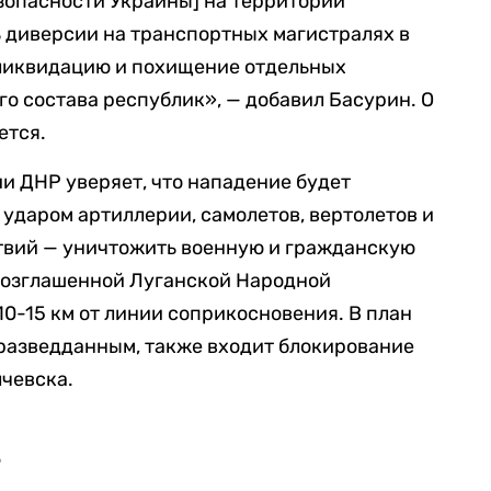
зопасности Украины] на территории
 диверсии на транспортных магистралях в
 ликвидацию и похищение отдельных
о состава республик», — добавил Басурин. О
ется.
и ДНР уверяет, что нападение будет
даром артиллерии, самолетов, вертолетов и
ствий — уничтожить военную и гражданскую
возглашенной Луганской Народной
10-15 км от линии соприкосновения. В план
 разведданным, также входит блокирование
лчевска.
е