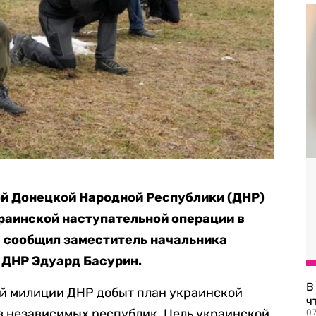
й Донецкой Народной Республики (ДНР)
раинской наступательной операции в
е сообщил заместитель начальника
 ДНР Эдуард Басурин.
В
й милиции ДНР добыт план украинской
ч
в независимых республик. Цель украинской
07