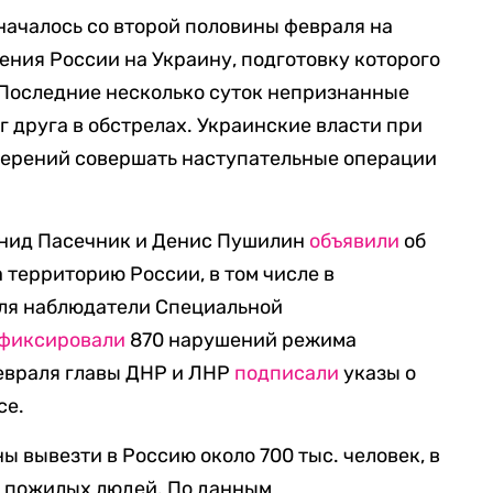
началось со второй половины февраля на
ения России на Украину, подготовку которого
 Последние несколько суток непризнанные
г друга в обстрелах. Украинские власти при
амерений совершать наступательные операции
онид Пасечник и Денис Пушилин
объявили
об
 территорию России, в том числе в
аля наблюдатели Специальной
фиксировали
870 нарушений режима
февраля главы ДНР и ЛНР
подписали
указы о
се.
ы вывезти в Россию около 700 тыс. человек, в
и пожилых людей. По данным