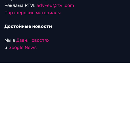
Реклама RTVI:
adv-eu@rtvi.com
Партнерские материалы
Достойные новости
Мы в
Дзен.Новостях
и
Google.News
Уведомление об использовании рекомендательных
технологий
RTVI в соцсетях
18+