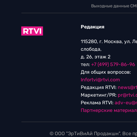
Выходные данные СМ
Редакция
115280, г. Москва, ул. 
слобода,
д. 26, этаж 2
тел:
+7 (499) 579-86-96
Для общих вопросов:
Infortvi@rtvi.com
Редакция RTVI:
news@rt
Маркетинг/PR:
pr@rtvi
Реклама RTVI:
adv-eu@r
Партнерские материа
© ООО "ЭрТиВиАй Продакшн". Все пр