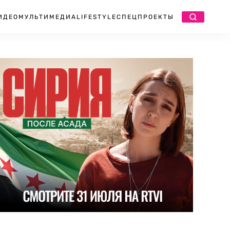
ИДЕО
МУЛЬТИМЕДИА
LIFESTYLE
СПЕЦПРОЕКТЫ