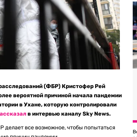
расследований (ФБР) Кристофер Рей
олее вероятной причиной начала пандемии
атории в Ухане, которую контролировали
ассказал
в интервью каналу Sky News.
НР делает все возможное, чтобы попытаться
В
ние причин пандемии.