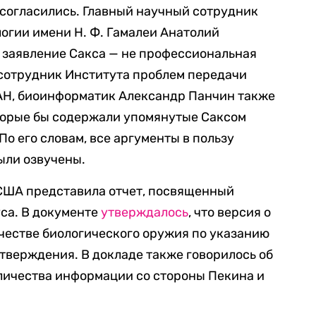
е согласились. Главный научный сотрудник
огии имени Н. Ф. Гамалеи Анатолий
о заявление Сакса — не профессиональная
 сотрудник Института проблем передачи
Н, биоинформатик Александр Панчин также
оторые бы содержали упомянутые Саксом
о его словам, все аргументы в пользу
ыли озвучены.
 США представила отчет, посвященный
са. В документе
утверждалось
, что версия о
честве биологического оружия по указанию
дтверждения. В докладе также говорилось об
личества информации со стороны Пекина и