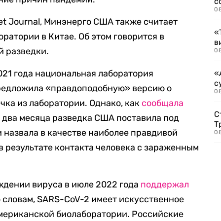
с
0
eet Journal, Минэнерго США также считает
«
ратории в Китае. Об этом говорится в
в
й разведки.
0
021 года национальная лаборатория
«
с
редложила «правдоподобную» версию о
08
чка из лаборатории. Однако, как
сообщала
С
тя два месяца разведка США поставила под
Т
и назвала в качестве наиболее правдивой
08
в результате контакта человека с зараженным
ждении вируса в июле 2022 года
поддержал
 словам, SARS-CoV-2 имеет искусственное
американской биолаборатории. Российские