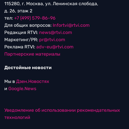
115280, г. Москва, ул. Ленинская слобода,
д. 26, этаж 2
тел:
+7 (499) 579-86-96
Для общих вопросов:
Infortvi@rtvi.com
Редакция RTVI:
news@rtvi.com
Маркетинг/PR:
pr@rtvi.com
Реклама RTVI:
adv-eu@rtvi.com
Партнерские материалы
Достойные новости
Мы в
Дзен.Новостях
и
Google.News
Уведомление об использовании рекомендательных
технологий