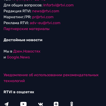
Для общих вопросов:
Infortvi@rtvi.com
Редакция RTVI:
news@rtvi.com
Маркетинг/PR:
pr@rtvi.com
Реклама RTVI:
adv-eu@rtvi.com
Партнерские материалы
Достойные новости
Мы в
Дзен.Новостях
и
Google.News
Уведомление об использовании рекомендательных
технологий
RTVI в соцсетях