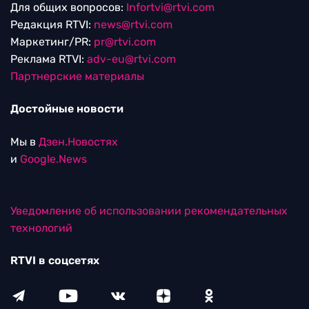
Для общих вопросов:
Infortvi@rtvi.com
Редакция RTVI:
news@rtvi.com
Маркетинг/PR:
pr@rtvi.com
Реклама RTVI:
adv-eu@rtvi.com
Партнерские материалы
Достойные новости
Мы в
Дзен.Новостях
и
Google.News
Уведомление об использовании рекомендательных
технологий
RTVI в соцсетях