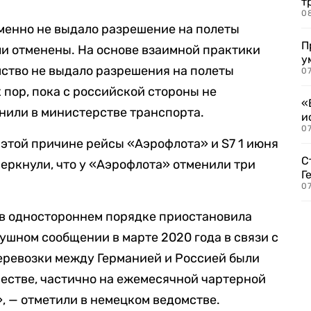
т
0
менно не выдало разрешение на полеты
П
ыли отменены. На основе взаимной практики
у
ство не выдало разрешения на полеты
07
 пор, пока с российской стороны не
«
нили в министерстве транспорта.
и
0
 этой причине рейсы «Аэрофлота» и S7 1 июня
С
черкнули, что у «Аэрофлота» отменили три
Г
07
 в одностороннем порядке приостановила
ушном сообщении в марте 2020 года в связи с
еревозки между Германией и Россией были
естве, частично на ежемесячной чартерной
, — отметили в немецком ведомстве.