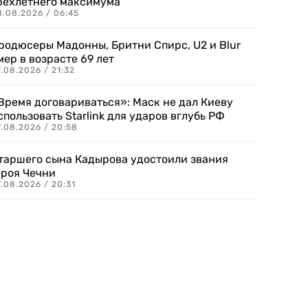
рехлетнего максимума
8.08.2026 / 06:45
родюсеры Мадонны, Бритни Спирс, U2 и Blur
мер в возрасте 69 лет
.08.2026 / 21:32
Время договариваться»: Маск не дал Киеву
спользовать Starlink для ударов вглубь РФ
7.08.2026 / 20:58
таршего сына Кадырова удостоили звания
ероя Чечни
.08.2026 / 20:31