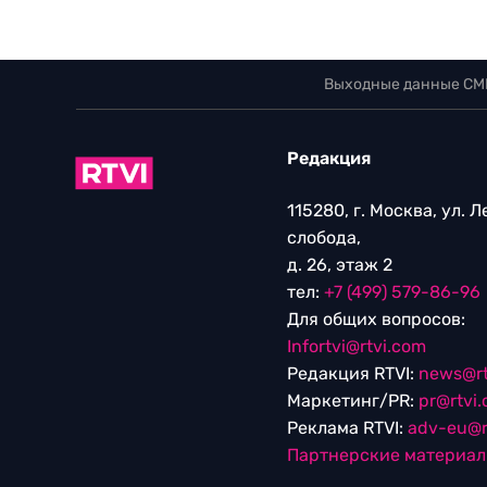
Выходные данные СМ
Редакция
115280, г. Москва, ул. 
слобода,
д. 26, этаж 2
тел:
+7 (499) 579-86-96
Для общих вопросов:
Infortvi@rtvi.com
Редакция RTVI:
news@rt
Маркетинг/PR:
pr@rtvi
Реклама RTVI:
adv-eu@r
Партнерские материа