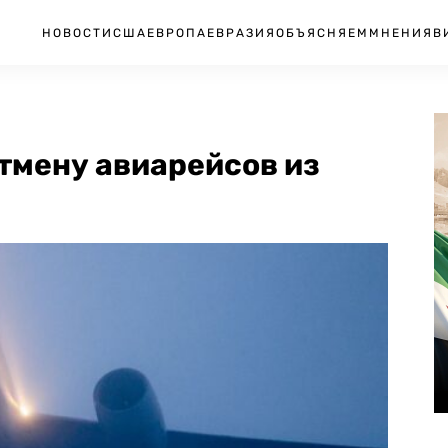
НОВОСТИ
США
ЕВРОПА
ЕВРАЗИЯ
ОБЪЯСНЯЕМ
МНЕНИЯ
В
тмену авиарейсов из