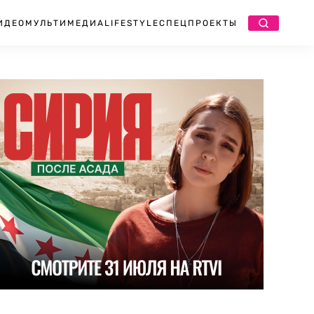
ИДЕО
МУЛЬТИМЕДИА
LIFESTYLE
СПЕЦПРОЕКТЫ