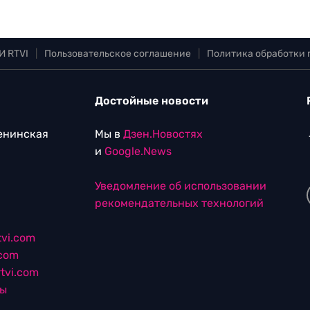
И RTVI
|
Пользовательское соглашение
|
Политика обработки
Достойные новости
Ленинская
Мы в
Дзен.Новостях
и
Google.News
Уведомление об использовании
рекомендательных технологий
vi.com
.com
tvi.com
лы