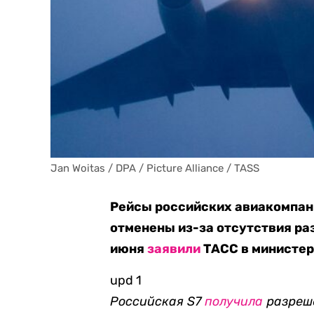
Jan Woitas / DPA / Picture Alliance / TASS
Рейсы российских авиакомпан
отменены из-за отсутствия ра
июня
заявили
ТАСС в министер
upd 1
Российская S7
получила
разреше