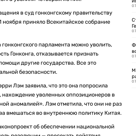
и
0
ащения в суд гонконгскому правительству
С
11 ноября приняло Всекитайское собрание
Г
07
а гонконгского парламента можно уволить,
Ф
в
сть Гонконга, отказывается признать
07
помощи другие государства. Все это
М
альной безопасности.
р
07
рри Лэм заявила, что это она попросила
м, нахождение уволенных оппозиционеров в
ой аномалией». Лэм отметила, что они не раз
ва вмешаться во внутреннюю политику Китая.
аконопроект об обеспечении национальной
цель резолюции — пресекать действия,