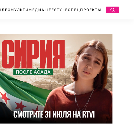
ИДЕО
МУЛЬТИМЕДИА
LIFESTYLE
СПЕЦПРОЕКТЫ