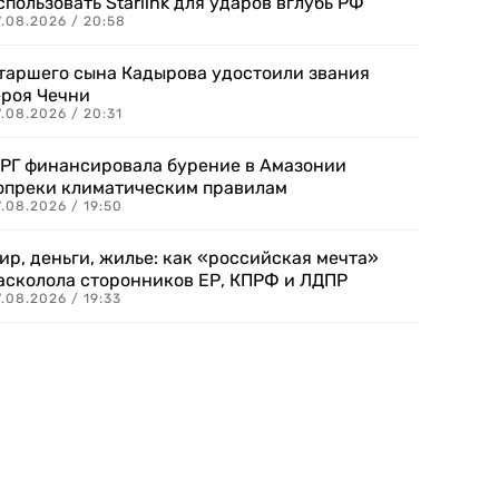
спользовать Starlink для ударов вглубь РФ
7.08.2026 / 20:58
таршего сына Кадырова удостоили звания
ероя Чечни
.08.2026 / 20:31
РГ финансировала бурение в Амазонии
опреки климатическим правилам
.08.2026 / 19:50
ир, деньги, жилье: как «российская мечта»
асколола сторонников ЕР, КПРФ и ЛДПР
.08.2026 / 19:33