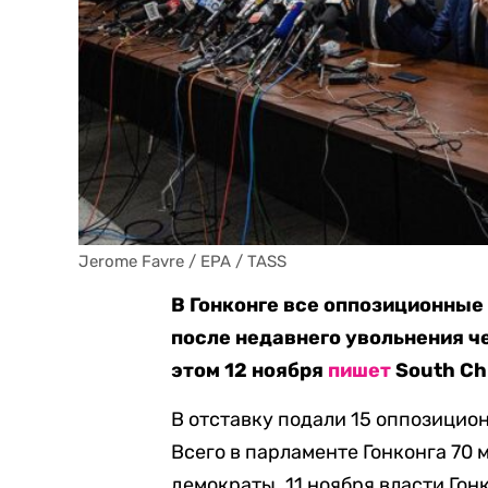
Jerome Favre / EPA / TASS
В Гонконге все оппозиционные
после недавнего увольнения 
этом 12 ноября
пишет
South Chi
В отставку подали 15 оппозицио
Всего в парламенте Гонконга 70 
демократы. 11 ноября власти Гон