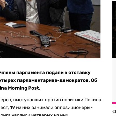
 члены парламента подали в отставку
четырех парламентариев-демократов. Об
na Morning Post.
неров, выступавших против политики Пекина.
мест, 19 из них занимали оппозиционеры-
«
конга уволили четверых из них.