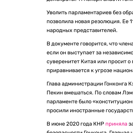
Уволить парламентариев без обр
позволила новая резолюция. Ее 
народных представителей.
В документе говорится, что член
если он выступает за независимо
суверенитет Китая или просит о 
приравнивается к угрозе национ
Глава администрации Гонконга Кэ
Пекин вмешаться. По словам Лэ
парламенте было «конституционн
просили иностранные государст
В июне 2020 года КНР
приняла
з
безопасности Гонконга. Главная 