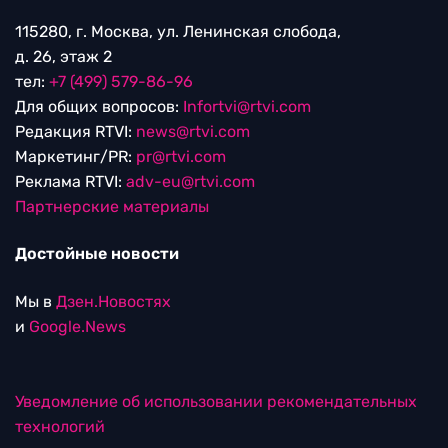
115280, г. Москва, ул. Ленинская слобода,
д. 26, этаж 2
тел:
+7 (499) 579-86-96
Для общих вопросов:
Infortvi@rtvi.com
Редакция RTVI:
news@rtvi.com
Маркетинг/PR:
pr@rtvi.com
Реклама RTVI:
adv-eu@rtvi.com
Партнерские материалы
Достойные новости
Мы в
Дзен.Новостях
и
Google.News
Уведомление об использовании рекомендательных
технологий