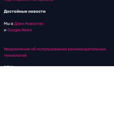
Достойные новости
Мы в
Дзен.Новостях
и
Google.News
Уведомление об использовании рекомендательных
технологий
RTVI в соцсетях
18+