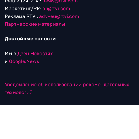
Редакция RTVI:
news@rtvi.com
Маркетинг/PR:
pr@rtvi.com
Реклама RTVI:
adv-eu@rtvi.com
Партнерские материалы
Достойные новости
Мы в
Дзен.Новостях
и
Google.News
Уведомление об использовании рекомендательных
технологий
RTVI в соцсетях