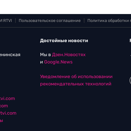
И RTVI
|
Пользовательское соглашение
|
Политика обработки
Достойные новости
Ленинская
Мы в
Дзен.Новостях
и
Google.News
Уведомление об использовании
рекомендательных технологий
vi.com
.com
tvi.com
лы