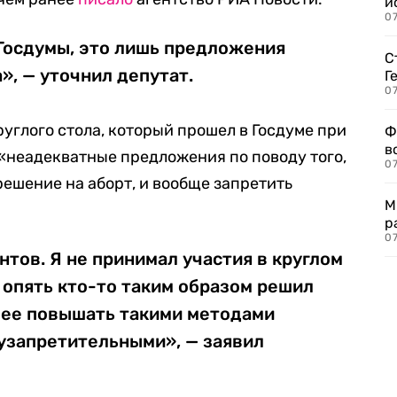
и
0
 Госдумы, это лишь предложения
С
», — уточнил депутат.
Г
07
руглого стола, который прошел в Госдуме при
Ф
в
 «неадекватные предложения по поводу того,
07
решение на аборт, и вообще запретить
М
р
07
нтов. Я не принимал участия в круглом
о опять кто-то таким образом решил
, ее повышать такими методами
узапретительными», — заявил