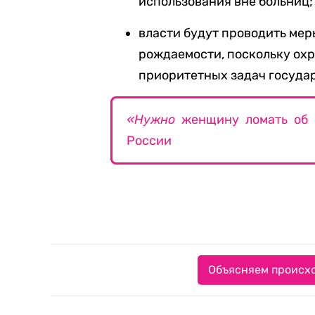
использования вне больниц;
власти будут проводить мер
рождаемости, поскольку охр
приоритетных задач госуда
«Нужно
женщину ломать об к
России
Объясняем происхо