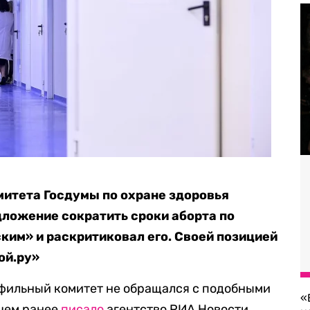
итета Госдумы по охране здоровья
ложение сократить сроки аборта по
им» и раскритиковал его. Своей позицией
ой.ру»
офильный комитет не обращался с подобными
«
 чем ранее
писало
агентство РИА Новости.