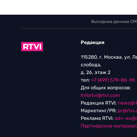
Выходные данные СМ
Редакция
115280, г. Москва, ул. 
слобода,
д. 26, этаж 2
тел:
+7 (499) 579-86-96
Для общих вопросов:
Infortvi@rtvi.com
Редакция RTVI:
news@rt
Маркетинг/PR:
pr@rtvi
Реклама RTVI:
adv-eu@r
Партнерские материа