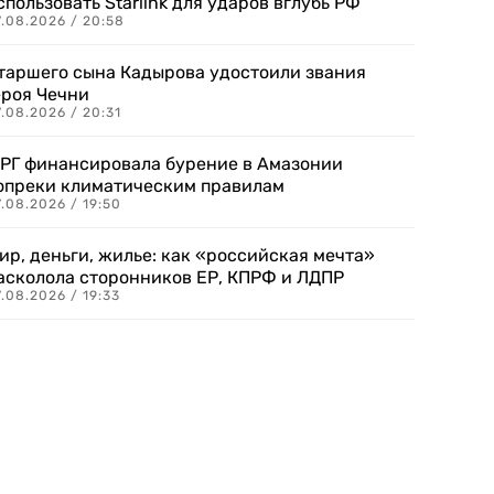
спользовать Starlink для ударов вглубь РФ
7.08.2026 / 20:58
таршего сына Кадырова удостоили звания
ероя Чечни
.08.2026 / 20:31
РГ финансировала бурение в Амазонии
опреки климатическим правилам
.08.2026 / 19:50
ир, деньги, жилье: как «российская мечта»
асколола сторонников ЕР, КПРФ и ЛДПР
.08.2026 / 19:33