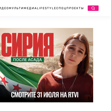
ИДЕО
МУЛЬТИМЕДИА
LIFESTYLE
СПЕЦПРОЕКТЫ