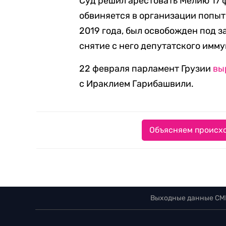
Суд решил арестовать Мелию 17 ф
обвиняется в организации попы
2019 года, был освобожден под з
снятие с него депутатского имму
22 февраля парламент Грузии
вы
с Ираклием Гарибашвили.
Объясняем происхо
Выходные данные СМ