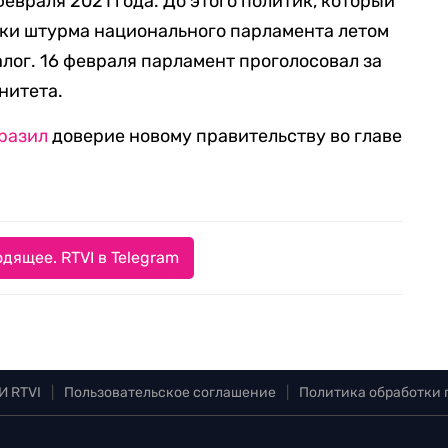
евраля 2021 года. До этого политик, который
тки штурма национального парламента летом
алог. 16 февраля парламент проголосовал за
нитета.
разил
доверие новому правительству во главе
дящее. RTVI в Telegram
И RTVI
|
Пользовательское соглашение
|
Политика обработки