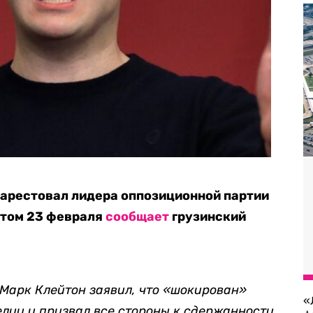
 арестовал лидера оппозиционной партии
этом 23 февраля
сообщает
грузинский
 Марк Клейтон заявил, что «шокирован»
«
лии и призвал все стороны к сдержанности
.