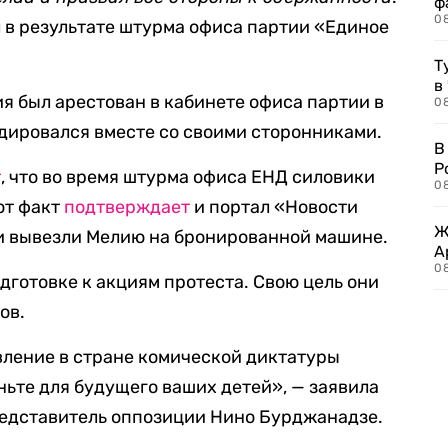
ф
0
 в результате штурма офиса партии «Единое
Т
в
я был арестован в кабинете офиса партии в
08
адировался вместе со своими сторонниками.
В
Р
т
, что во время штурма офиса ЕНД силовики
08
от факт
подтверждает
и портал «Новости
Ж
ки вывезли Мелию на бронированной машине.
А
0
дготовке к акциям протеста. Свою цель они
ов.
вление в стране комической диктатуры
ьте для будущего ваших детей», — заявила
редставитель оппозиции Нино Бурджанадзе.