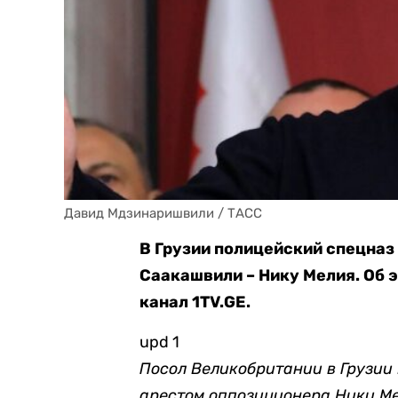
Давид Мдзинаришвили / ТАСС
В Грузии полицейский спецназ
Саакашвили – Нику Мелия. Об 
канал 1TV.GE.
upd 1
Посол Великобритании в Грузии
арестом оппозиционера Ники Ме