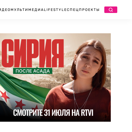
ИДЕО
МУЛЬТИМЕДИА
LIFESTYLE
СПЕЦПРОЕКТЫ