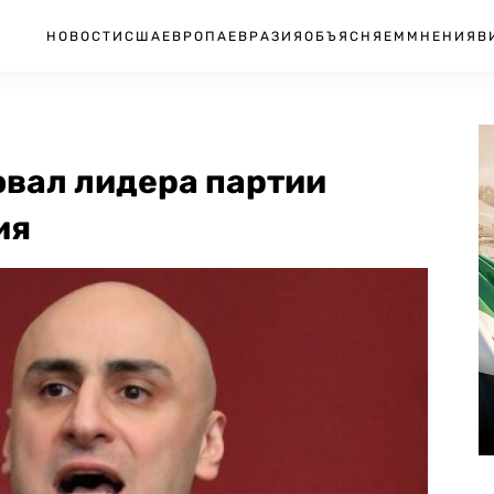
НОВОСТИ
США
ЕВРОПА
ЕВРАЗИЯ
ОБЪЯСНЯЕМ
МНЕНИЯ
В
овал лидера партии
ия