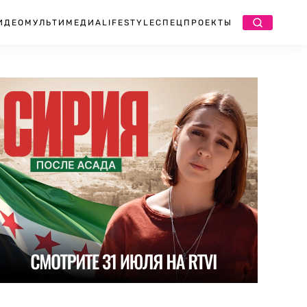
ИДЕО
МУЛЬТИМЕДИА
LIFESTYLE
СПЕЦПРОЕКТЫ