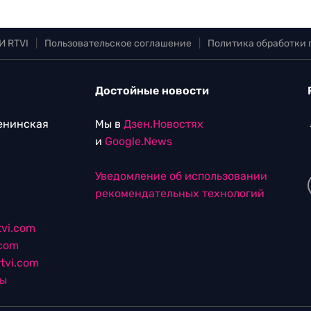
И RTVI
|
Пользовательское соглашение
|
Политика обработки
Достойные новости
Ленинская
Мы в
Дзен.Новостях
и
Google.News
Уведомление об использовании
рекомендательных технологий
vi.com
.com
tvi.com
лы