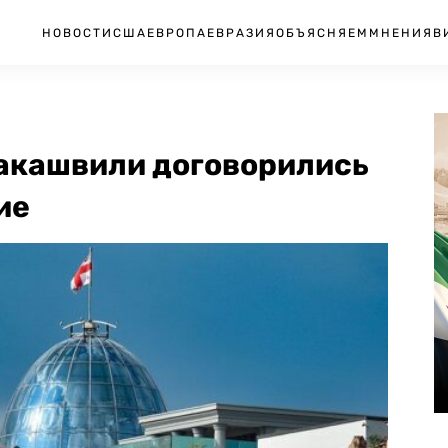
НОВОСТИ
США
ЕВРОПА
ЕВРАЗИЯ
ОБЪЯСНЯЕМ
МНЕНИЯ
В
аакашвили договорились
ие