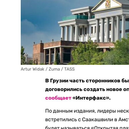
Artur Widak / Zuma / TASS
В Грузии часть сторонников 
договорились создать новое о
сообщает
«Интерфакс».
По данным издания, лидеры нес
встретились с Саакашвили в Амс
будет называться «Открытая пл