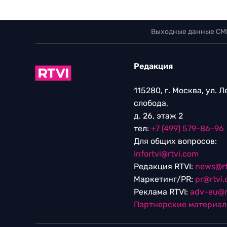
Выходные данные СМ
Редакция
115280, г. Москва, ул. 
слобода,
д. 26, этаж 2
тел:
+7 (499) 579-86-96
Для общих вопросов:
Infortvi@rtvi.com
Редакция RTVI:
news@rt
Маркетинг/PR:
pr@rtvi
Реклама RTVI:
adv-eu@r
Партнерские материа