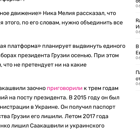
о
06
ное движение» Ника Мелия рассказал, что
R
я этого, по его словам, нужно объединить все
И
0
тая платформа» планирует выдвинуть единого
В
Е
борах президента Грузии осенью. При этом
06
 что не претендует ни на какие
П
о
06
аакашвили заочно
приговорили
к трем годам
й на посту президента. В 2015 году он был
нистрации в Украине. Он получил паспорт
тва Грузии его лишили. Летом 2017 года
нко лишил Саакашвили и украинского