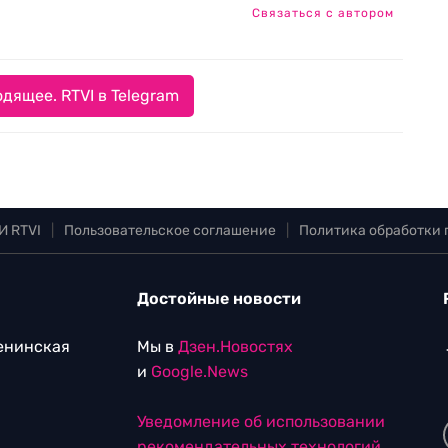
Связаться с автором
дящее. RTVI в Telegram
И RTVI
|
Пользовательское соглашение
|
Политика обработки
Достойные новости
Ленинская
Мы в
Дзен.Новостях
и
Google.News
Уведомление об использовании
рекомендательных технологий