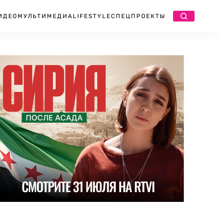
ИДЕО
МУЛЬТИМЕДИА
LIFESTYLE
СПЕЦПРОЕКТЫ