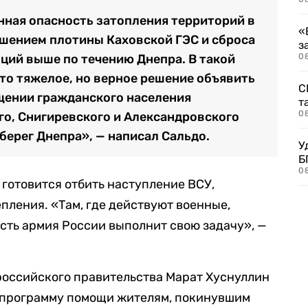
ная опасность затопления территорий в
«
шением плотины Каховской ГЭС и сброса
з
нций выше по течению Днепра. В такой
08
то тяжелое, но верное решение объявить
С
щении гражданского населения
т
0
го, Снигиревского и Александровского
берег Днепра», — написал Сальдо.
У
Б
0
 готовится отбить наступление ВСУ,
пления. «Там, где действуют военные,
сть армия России выполнит свою задачу», —
российского правительства Марат Хуснуллин
л программу помощи жителям, покинувшим