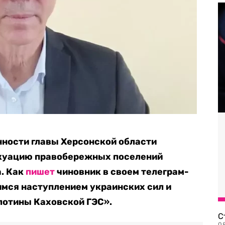
ности главы Херсонской области
акуацию правобережных поселений
а. Как
пишет
чиновник в своем телеграм-
щимся наступлением украинских сил и
отины Каховской ГЭС».
С
08