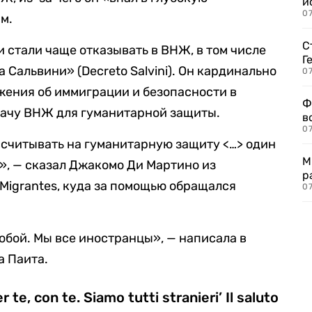
и
0
м.
С
 стали чаще отказывать в ВНЖ, в том числе
Г
 Сальвини» (Decreto Salvini). Он кардинально
07
жения об иммиграции и безопасности в
Ф
дачу ВНЖ для гуманитарной защиты.
в
07
ассчитывать на гуманитарную защиту <…> один
М
й», — сказал Джакомо Ди Мартино из
р
Migrantes, куда за помощью обращался
07
тобой. Мы все иностранцы», — написала в
а Паита.
te, con te. Siamo tutti stranieri’ Il saluto