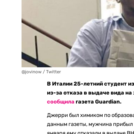
@jovinow / Twitter
В Италии 25-летний студент и
из-за отказа в выдаче вида на
сообщила
газета Guardian.
Джерри был химиком по образова
данным газеты, мужчина прибыл в
января ему отказали в выдаче ВН