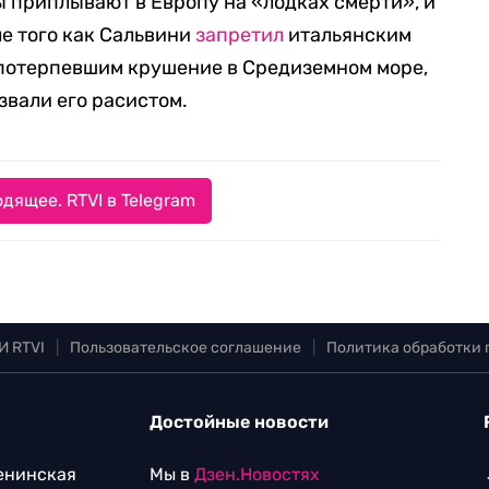
ты приплывают в Европу на «лодках смерти», и
ле того как Сальвини
запретил
итальянским
 потерпевшим крушение в Средиземном море,
звали его расистом.
дящее. RTVI в Telegram
И RTVI
|
Пользовательское соглашение
|
Политика обработки
Достойные новости
Ленинская
Мы в
Дзен.Новостях