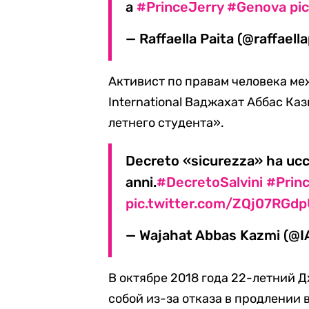
a
#PrinceJerry
#Genova
pi
— Raffaella Paita (@raffaell
Активист по правам человека м
International Ваджахат Аббас Ка
летнего студента».
Decreto «sicurezza» ha ucc
anni.
#DecretoSalvini
#Prin
pic.twitter.com/ZQj07RGd
— Wajahat Abbas Kazmi (@
В октябре 2018 года 22-летний 
собой из-за отказа в продлении 