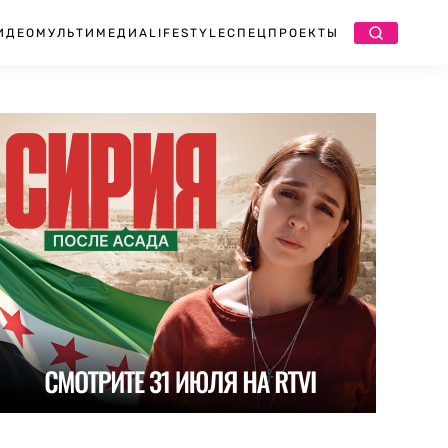
ИДЕО
МУЛЬТИМЕДИА
LIFESTYLE
СПЕЦПРОЕКТЫ