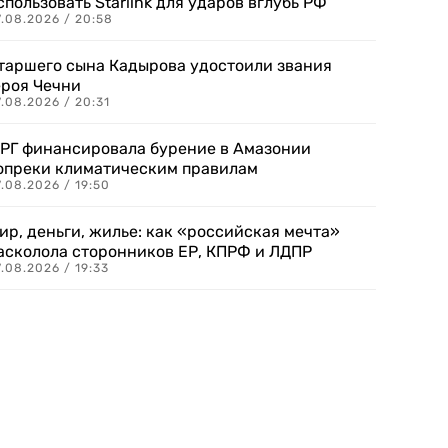
спользовать Starlink для ударов вглубь РФ
7.08.2026 / 20:58
таршего сына Кадырова удостоили звания
ероя Чечни
.08.2026 / 20:31
РГ финансировала бурение в Амазонии
опреки климатическим правилам
.08.2026 / 19:50
ир, деньги, жилье: как «российская мечта»
асколола сторонников ЕР, КПРФ и ЛДПР
.08.2026 / 19:33