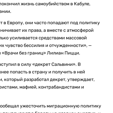
покончил жизнь самоубийством в Кабуле,
ании.
т в Европу, они часто попадают под политику
ничивает их права, а вместе с атмосферой
олько усиливается средствами массовой
их чувство бессилия и отчужденности», —
и «Врачи без границ» Лилиан Пицци.
вступил в силу «декрет Сальвини». В
нее попасть в страну и получить в ней
и, который разработал декрет, утверждает,
ористами, мафией, контрабандистами и
 пообещал ужесточить миграционную политику