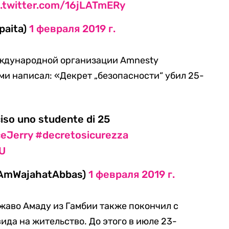
c.twitter.com/16jLATmERy
apaita)
1 февраля 2019 г.
еждународной организации Amnesty
зми написал: «Декрет „безопасности“ убил 25-
iso uno studente di 25
ceJerry
#decretosicurezza
pU
IAmWajahatAbbas)
1 февраля 2019 г.
Джаво Амаду из Гамбии также покончил с
вида на жительство. До этого в июле 23-