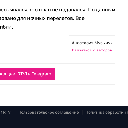
ласовывался, его план не подавался. По данным
довано для ночных перелетов. Все
ибли.
Анастасия Музычук
Связаться с автором
дящее. RTVI в Telegram
И RTVI
|
Пользовательское соглашение
|
Политика обработки