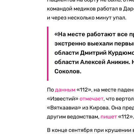
командой медиков работал в Даро
и через несколько минут упал.
«На месте работают все 
экстренно выехали первы
области Дмитрий Курдюмо
области Алексей Аникин. 
Соколов.
По
данным
«112», на месте паде
«Известий»
отмечает
, что верт
«Вяткаавиа» из Кирова. Она пре
другим ведомствам,
пишет
«112»
В конце сентября при крушении 