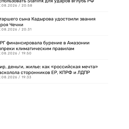
спользовать Starlink для ударов вглубь РФ
7.08.2026 / 20:58
таршего сына Кадырова удостоили звания
ероя Чечни
.08.2026 / 20:31
РГ финансировала бурение в Амазонии
опреки климатическим правилам
.08.2026 / 19:50
ир, деньги, жилье: как «российская мечта»
асколола сторонников ЕР, КПРФ и ЛДПР
.08.2026 / 19:33