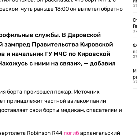
и
0
вском, чуть раньше 18:00 он вылетел обратно
С
Г
07
профильные службы. В Даровской
й зампред Правительства Кировской
Ф
в
в и начальник ГУ МЧС по Кировской
07
Нахожусь с ними на связи», — добавил
М
р
07
ния борта произошел пожар. Источник
олет принадлежит частной авиакомпании
доставляет свои борты медикам, спасателям и
.
вертолета Robinson R44
погиб
архангельский