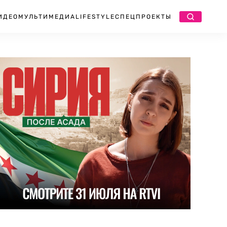
ИДЕО
МУЛЬТИМЕДИА
LIFESTYLE
СПЕЦПРОЕКТЫ