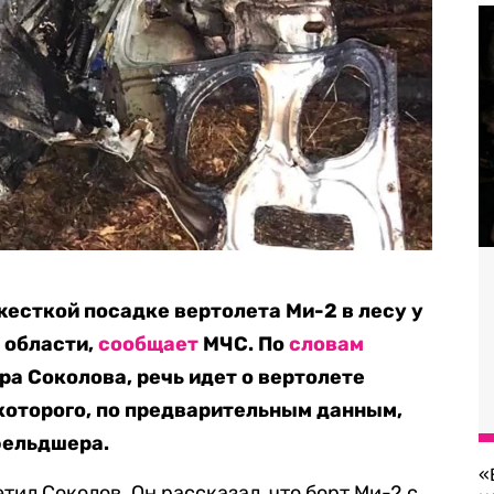
жесткой посадке вертолета Ми-2 в лесу у
 области,
сообщает
МЧС. По
словам
ра Соколова, речь идет о вертолете
 которого, по предварительным данным,
фельдшера.
«
тил Соколов. Он рассказал, что борт Ми-2 с