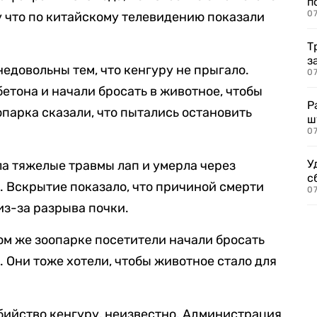
п
07
у что по китайскому телевидению показали
Т
з
едовольны тем, что кенгуру не прыгало.
07
бетона и начали бросать в животное, чтобы
Р
опарка сказали, что пытались остановить
ш
07
У
ла тяжелые травмы лап и умерла через
с
. Вскрытие показало, что причиной смерти
07
из-за разрыва почки.
ом же зоопарке посетители начали бросать
. Они тоже хотели, чтобы животное стало для
 убийство кенгуру, неизвестно. Администрация