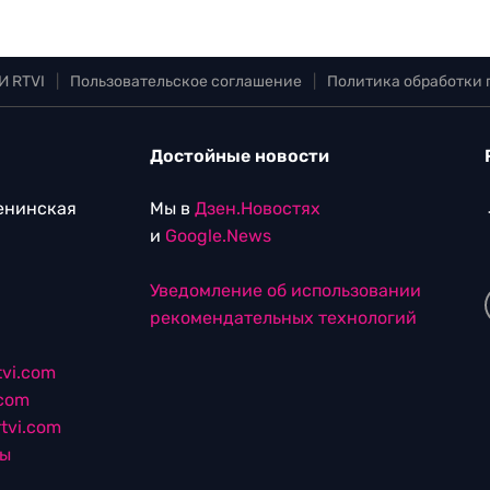
И RTVI
|
Пользовательское соглашение
|
Политика обработки
Достойные новости
Ленинская
Мы в
Дзен.Новостях
и
Google.News
Уведомление об использовании
рекомендательных технологий
vi.com
.com
tvi.com
лы