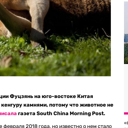
нции Фуцзянь на юго-востоке Китая
 кенгуру камнями, потому что животное не
писала
газета South China Morning Post.
«
февраля 2018 года, но известно о нем стало