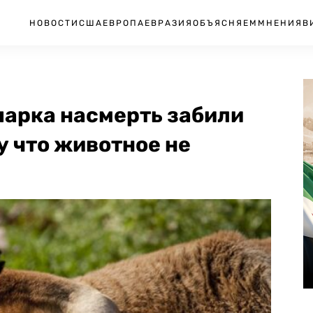
НОВОСТИ
США
ЕВРОПА
ЕВРАЗИЯ
ОБЪЯСНЯЕМ
МНЕНИЯ
В
парка насмерть забили
у что животное не