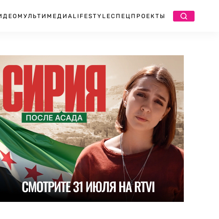
ИДЕО
МУЛЬТИМЕДИА
LIFESTYLE
СПЕЦПРОЕКТЫ