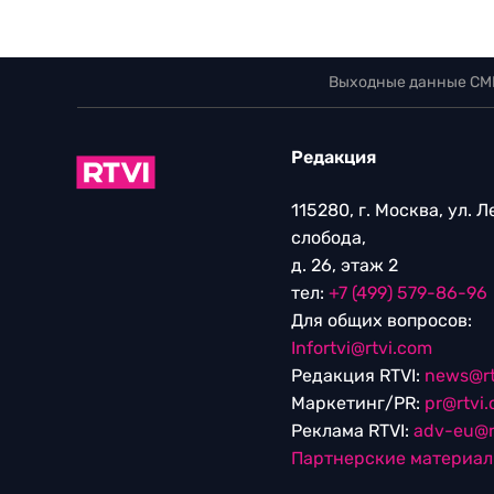
Выходные данные СМ
Редакция
115280, г. Москва, ул. 
слобода,
д. 26, этаж 2
тел:
+7 (499) 579-86-96
Для общих вопросов:
Infortvi@rtvi.com
Редакция RTVI:
news@rt
Маркетинг/PR:
pr@rtvi
Реклама RTVI:
adv-eu@r
Партнерские материа