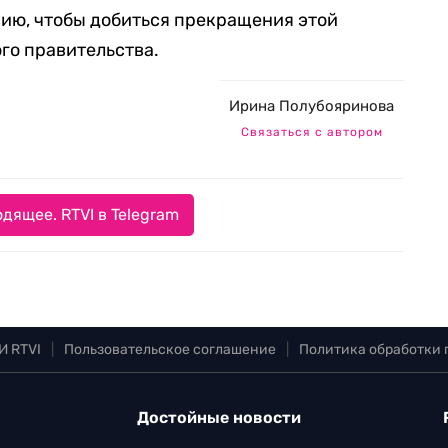
ию, чтобы добиться прекращения этой
ого правительства.
Ирина Полубояринова
Связаться с автором
дящее. RTVI в Telegram
И RTVI
|
Пользовательское соглашение
|
Политика обработки
Достойные новости