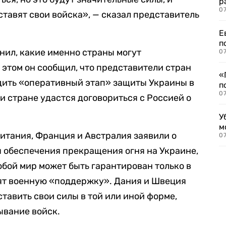
р
07
ставят свои войска», — сказал представитель
Е
п
нил, какие именно страны могут
07
 этом он сообщил, что представители стран
«
удить «оперативный этап» защиты Украины в
п
07
и стране удастся договориться с Россией о
У
м
Британия, Франция и Австралия заявили о
07
я обеспечения прекращения огня на Украине,
юбой мир может быть гарантирован только в
вят военную «поддержку». Дания и Швеция
ставить свои силы в той или иной форме,
ывание войск.