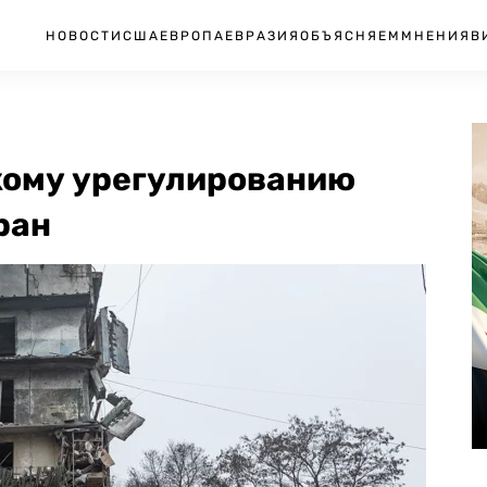
НОВОСТИ
США
ЕВРОПА
ЕВРАЗИЯ
ОБЪЯСНЯЕМ
МНЕНИЯ
В
кому урегулированию
ран