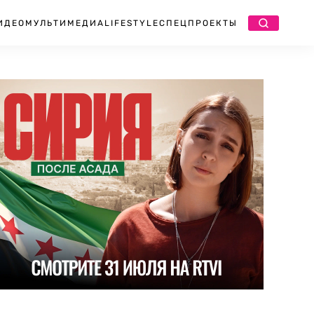
ИДЕО
МУЛЬТИМЕДИА
LIFESTYLE
СПЕЦПРОЕКТЫ