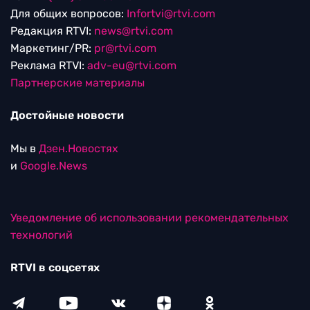
Для общих вопросов:
Infortvi@rtvi.com
Редакция RTVI:
news@rtvi.com
Маркетинг/PR:
pr@rtvi.com
Реклама RTVI:
adv-eu@rtvi.com
Партнерские материалы
Достойные новости
Мы в
Дзен.Новостях
и
Google.News
Уведомление об использовании рекомендательных
технологий
RTVI в соцсетях