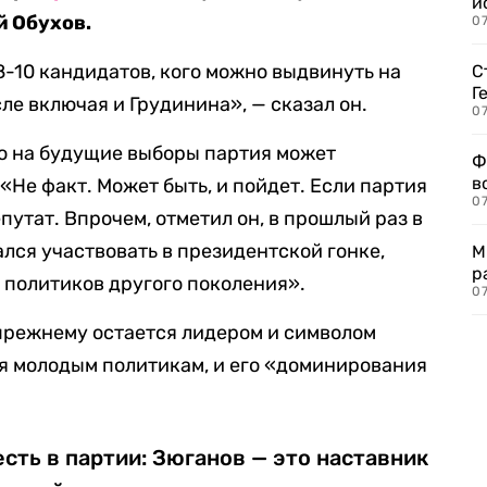
и
й Обухов.
0
-10 кандидатов, кого можно выдвинуть на
С
Г
ле включая и Грудинина», — сказал он.
07
то на будущие выборы партия может
Ф
в
«Не факт. Может быть, и пойдет. Если партия
07
путат. Впрочем, отметил он, в прошлый раз в
лся участвовать в президентской гонке,
М
р
а политиков другого поколения».
07
-прежнему остается лидером и символом
бя молодым политикам, и его «доминирования
есть в партии: Зюганов — это наставник