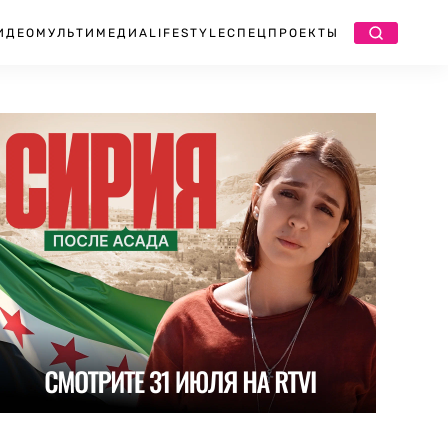
ИДЕО
МУЛЬТИМЕДИА
LIFESTYLE
СПЕЦПРОЕКТЫ