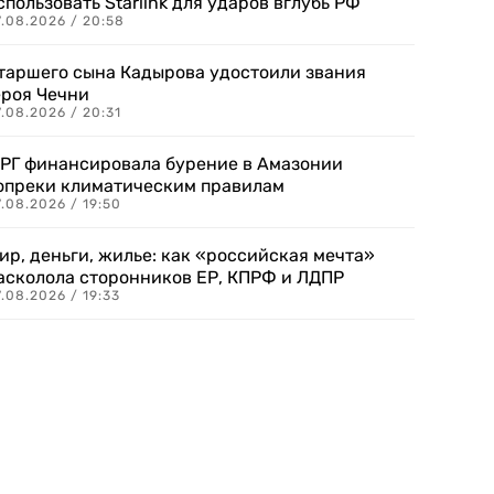
спользовать Starlink для ударов вглубь РФ
7.08.2026 / 20:58
таршего сына Кадырова удостоили звания
ероя Чечни
.08.2026 / 20:31
РГ финансировала бурение в Амазонии
опреки климатическим правилам
.08.2026 / 19:50
ир, деньги, жилье: как «российская мечта»
асколола сторонников ЕР, КПРФ и ЛДПР
.08.2026 / 19:33