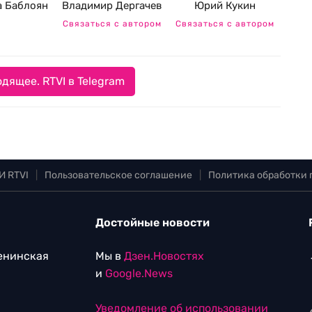
а Баблоян
Владимир Дергачев
Юрий Кукин
Связаться с автором
Связаться с автором
дящее. RTVI в Telegram
И RTVI
|
Пользовательское соглашение
|
Политика обработки
Достойные новости
Ленинская
Мы в
Дзен.Новостях
и
Google.News
Уведомление об использовании