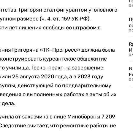
п
0
тства, Григорян стал фигурантом уголовного
пном размере (ч. 4. ст. 159 УК РФ).
П
о
яти лет лишения свободы со штрафом в
06
R
пания Григоряна «ТК-Прогресс» должна была
И
0
еконструировать курсантское общежитие
о училища. Госконтракт на завершение
В
Е
ли 25 августа 2020 года, а в 2023 году
06
группы, действующей по предварительному
ведения о выполненных работах в акты об их
 дела.
учила от заказчика в лице Минобороны 7 209
 Следствие считает, что ремонтные работы не