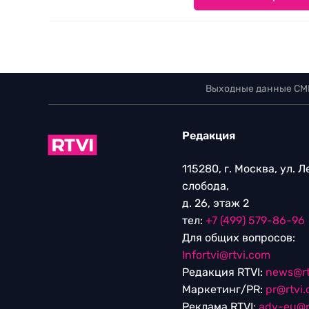
Выходные данные СМ
Редакция
115280, г. Москва, ул. 
слобода,
д. 26, этаж 2
тел:
+7 (499) 579-86-96
Для общих вопросов:
Infortvi@rtvi.com
Редакция RTVI:
news@rt
Маркетинг/PR:
pr@rtvi
Реклама RTVI:
adv-eu@r