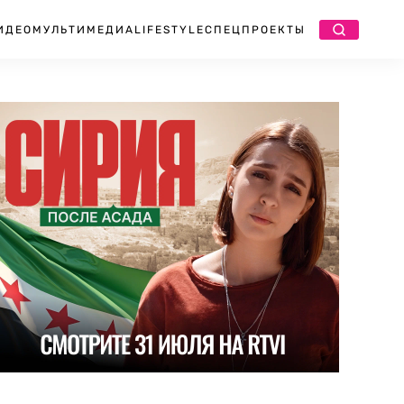
ИДЕО
МУЛЬТИМЕДИА
LIFESTYLE
СПЕЦПРОЕКТЫ