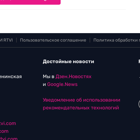
И RTVI
|
Пользовательское соглашение
|
Политика обработки
Достойные новости
Ленинская
Мы в
Дзен.Новостях
и
Google.News
Уведомление об использовании
рекомендательных технологий
vi.com
.com
tvi.com