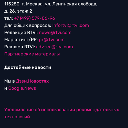
115280, г. Москва, ул. Ленинская слобода,
д. 26, этаж 2
тел:
+7 (499) 579-86-96
Для общих вопросов:
Infortvi@rtvi.com
Редакция RTVI:
news@rtvi.com
Маркетинг/PR:
pr@rtvi.com
Реклама RTVI:
adv-eu@rtvi.com
Партнерские материалы
Достойные новости
Мы в
Дзен.Новостях
и
Google.News
Уведомление об использовании рекомендательных
технологий