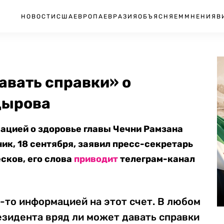
НОВОСТИ
США
ЕВРОПА
ЕВРАЗИЯ
ОБЪЯСНЯЕМ
МНЕНИЯ
В
авать справки» о
дырова
ацией о здоровье главы Чечни Рамзана
ик, 18 сентября, заявил пресс-секретарь
сков, его слова
приводит
телеграм-канал
-то информацией на этот счет. В любом
езидента вряд ли может давать справки