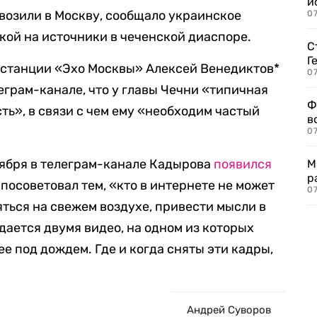
и
 возили в Москву, сообщало украинское
0
кой на источники в чеченской диаспоре.
С
Г
станции «Эхо Москвы» Алексей Венедиктов*
07
еграм-канале, что у главы Чечни «типичная
Ф
ть», в связи с чем ему «необходим частый
в
07
нтября в телеграм-канале Кадырова
появился
М
р
 посоветовал тем, «кто в интернете не может
07
яться на свежем воздухе, привести мысли в
ается двумя видео, на одном из которых
ее под дождем. Где и когда сняты эти кадры,
Андрей Суворов