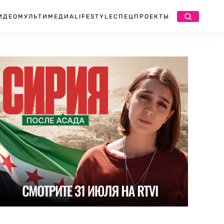
ИДЕО
МУЛЬТИМЕДИА
LIFESTYLE
СПЕЦПРОЕКТЫ