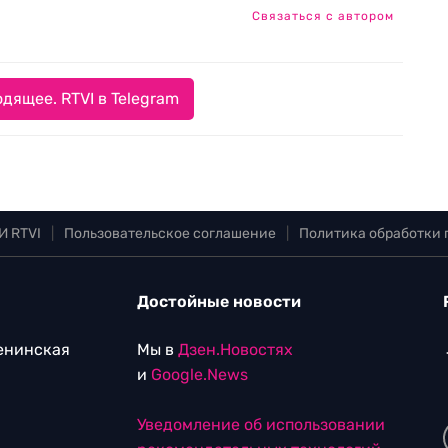
Связаться с автором
дящее. RTVI в Telegram
И RTVI
|
Пользовательское соглашение
|
Политика обработки
Достойные новости
Ленинская
Мы в
Дзен.Новостях
и
Google.News
Уведомление об использовании