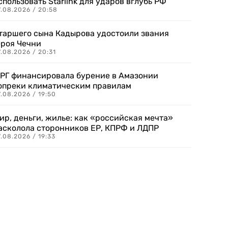
спользовать Starlink для ударов вглубь РФ
7.08.2026 / 20:58
таршего сына Кадырова удостоили звания
ероя Чечни
.08.2026 / 20:31
РГ финансировала бурение в Амазонии
опреки климатическим правилам
.08.2026 / 19:50
ир, деньги, жилье: как «российская мечта»
асколола сторонников ЕР, КПРФ и ЛДПР
.08.2026 / 19:33