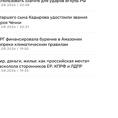
спользовать Starlink для ударов вглубь РФ
7.08.2026 / 20:58
таршего сына Кадырова удостоили звания
ероя Чечни
.08.2026 / 20:31
РГ финансировала бурение в Амазонии
опреки климатическим правилам
.08.2026 / 19:50
ир, деньги, жилье: как «российская мечта»
асколола сторонников ЕР, КПРФ и ЛДПР
.08.2026 / 19:33