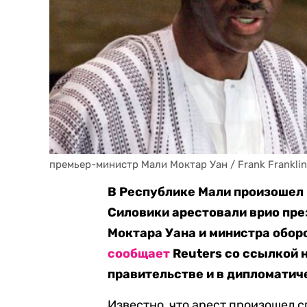
премьер-министр Мали Моктар Уан / Frank Franklin 
В Республике Мали произошел 
Силовики арестовали врио пре
Моктара Уана и министра обор
сообщает
Reuters со ссылкой 
правительстве и в дипломатич
Известно, что арест произошел с