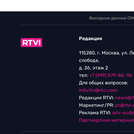
Выходные данные СМ
Редакция
115280, г. Москва, ул. 
слобода,
д. 26, этаж 2
тел:
+7 (499) 579-86-96
Для общих вопросов:
Infortvi@rtvi.com
Редакция RTVI:
news@rt
Маркетинг/PR:
pr@rtvi
Реклама RTVI:
adv-eu@r
Партнерские материа