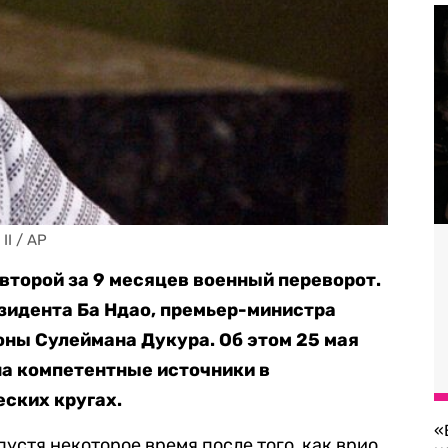
II / AP
второй за 9 месяцев военный переворот.
зидента Ба Ндао, премьер-министра
оны Сулеймана Дукура. Об этом 25 мая
на компетентные источники в
еских кругах.
«
пустя некоторое время после того, как врио