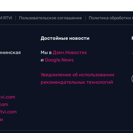
И RTVI
|
Пользовательское соглашение
|
Политика обработки
Достойные новости
Ленинская
Мы в
Дзен.Новостях
и
Google.News
Уведомление об использовании
рекомендательных технологий
vi.com
.com
tvi.com
лы