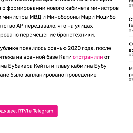
и
0
з о формировании нового кабинета министров
шие министры МВД и Минобороны Мари Модибо
С
нтство AP передавало, что на улицах
Г
07
ировано перемещение бронетехники.
Ф
ублике появилось осенью 2020 года, после
в
07
мятежа на военной базе Кати
отстранили
от
има Бубакара Кейты и главу кабмина Бубу
М
тране было запланировано проведение
р
07
дящее. RTVI в Telegram