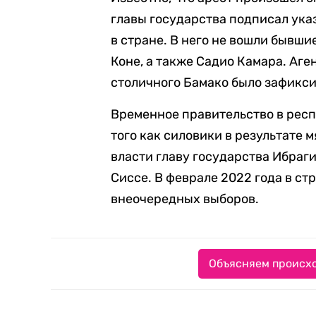
главы государства подписал ука
в стране. В него не вошли быв
Коне, а также Садио Камара. Аге
столичного Бамако было зафикс
Временное правительство в респ
того как силовики в результате 
власти главу государства Ибраг
Сиссе. В феврале 2022 года в с
внеочередных выборов.
Объясняем происхо