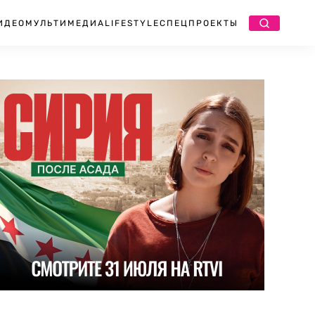
ИДЕО
МУЛЬТИМЕДИА
LIFESTYLE
СПЕЦПРОЕКТЫ