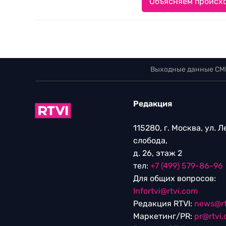
Объясняем происхо
Выходные данные СМ
Редакция
115280, г. Москва, ул. 
слобода,
д. 26, этаж 2
тел:
+7 (499) 579-86-96
Для общих вопросов:
Infortvi@rtvi.com
Редакция RTVI:
news@rt
Маркетинг/PR:
pr@rtvi