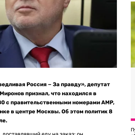
едливая Россия − За правду», депутат
Миронов признал, что находился в
80 с правительственными номерами AMP,
енке в центре Москвы. Об этом политик 8
ле.
П
 доставлявший еду на заказ: он