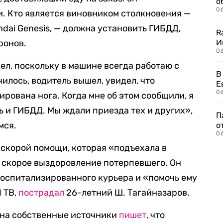
о
06
и. Кто является виновником столкновения —
dai Genesis, — должна установить ГИБДД,
R
ронов.
И
0
ел, поскольку в машине всегда работаю с
В
чилось, водитель вышел, увидел, что
Е
06
ирована нога. Когда мне об этом сообщили, я
 и ГИБДД. Мы ждали приезда тех и других»,
П
мся.
о
06
скорой помощи, которая «подъехала в
 скорое выздоровление потерпевшего. Он
госпитализированного курьера и «помочь ему
 ТВ,
пострадал
26-летний Ш. Тагайназаров.
 на собственные источники
пишет
, что