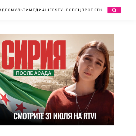
ИДЕО
МУЛЬТИМЕДИА
LIFESTYLE
СПЕЦПРОЕКТЫ