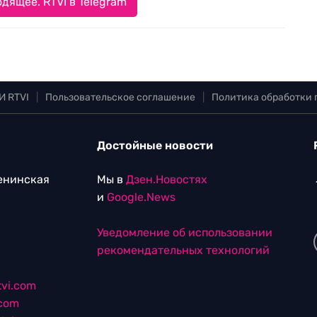
дящее. RTVI в Telegram
И RTVI
|
Пользовательское соглашение
|
Политика обработки
Достойные новости
Ленинская
Мы в
Дзен.Новостях
и
Google.News
Уведомление об использовании
рекомендательных технологий
vi.com
.com