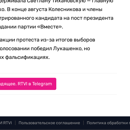
держивала Светлану Тихановскую — главную
. В конце августа Колесникова и члены
трированного кандидата на пост президента
здании партии «Вместе».
 акции протеста из-за итогов выборов
голосовании победил Лукашенко, но
ых фальсификациях.
дящее. RTVI в Telegram
И RTVI
|
Пользовательское соглашение
|
Политика обработки