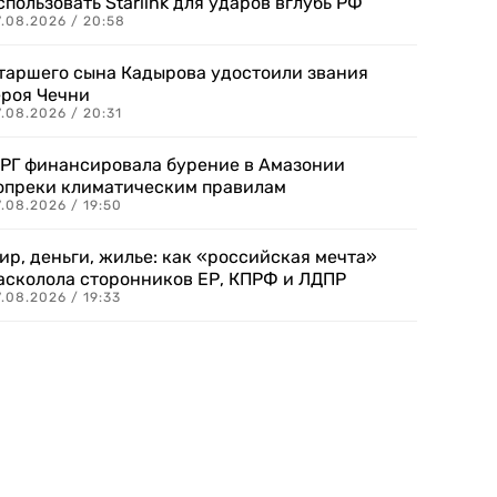
спользовать Starlink для ударов вглубь РФ
7.08.2026 / 20:58
таршего сына Кадырова удостоили звания
ероя Чечни
.08.2026 / 20:31
РГ финансировала бурение в Амазонии
опреки климатическим правилам
.08.2026 / 19:50
ир, деньги, жилье: как «российская мечта»
асколола сторонников ЕР, КПРФ и ЛДПР
.08.2026 / 19:33