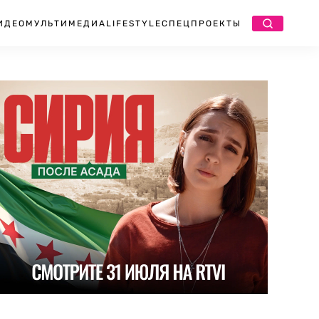
ИДЕО
МУЛЬТИМЕДИА
LIFESTYLE
СПЕЦПРОЕКТЫ