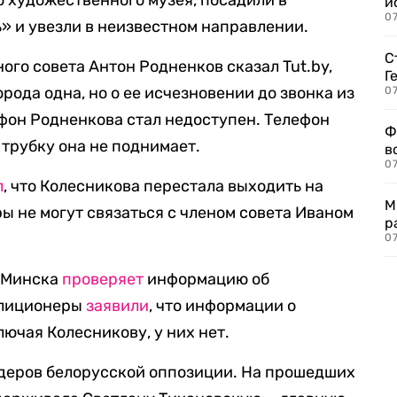
о художественного музея, посадили в
и
0
» и увезли в неизвестном направлении.
С
го совета Антон Родненков сказал Tut.by,
Г
орода одна, но о ее исчезновении до звонка из
07
ефон Родненкова стал недоступен. Телефон
Ф
 трубку она не поднимает.
в
07
л
, что Колесникова перестала выходить на
М
ы не могут связаться с членом совета Иваном
р
07
Д Минска
проверяет
информацию об
илиционеры
заявили
, что информации о
ючая Колесникову, у них нет.
идеров белорусской оппозиции. На прошедших