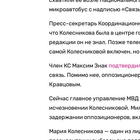
схватили ее возле Национальног
микроавтобус с надписью «Связь
Пресс-секретарь Координационно
что Колесникова была в центре г
редакции он не знал. Позже тел
самой Колесниковой включен, но
Член КС Максим Знак
подтверди
связь. Помимо нее, оппозиционер
Кравцовым.
Сейчас главное управление МВ
исчезновении Колесниковой. М
задержании оппозиционеров, вкл
Мария Колесникова — один из л