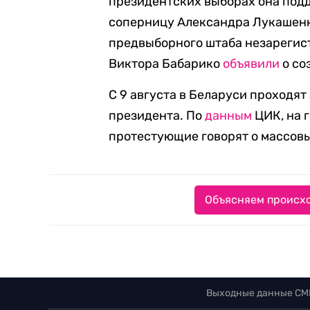
президентских выборах она под
соперницу Александра Лукашенко
предвыборного штаба незарегис
Виктора Бабарико
объявили
о со
С 9 августа в Беларуси проходят
президента. По
данным
ЦИК, на 
протестующие говорят о массов
Объясняем происхо
Выходные данные СМ