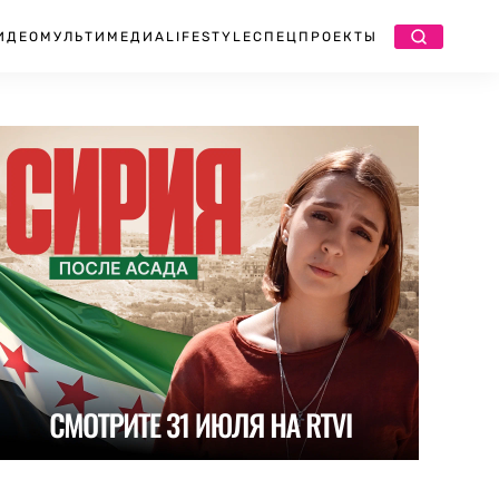
ИДЕО
МУЛЬТИМЕДИА
LIFESTYLE
СПЕЦПРОЕКТЫ