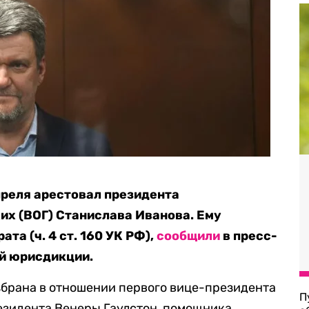
преля арестовал президента
их (ВОГ) Станислава Иванова. Ему
та (ч. 4 ст. 160 УК РФ),
сообщили
в пресс-
й юрисдикции.
збрана в отношении первого вице-президента
П
езидента Венеры Гаулстон, помощника