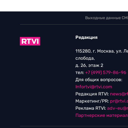
Выходные данные СМ
Редакция
115280, г. Москва, ул. 
слобода,
д. 26, этаж 2
тел:
+7 (499) 579-86-96
Для общих вопросов:
Infortvi@rtvi.com
Редакция RTVI:
news@rt
Маркетинг/PR:
pr@rtvi
Реклама RTVI:
adv-eu@r
Партнерские материа