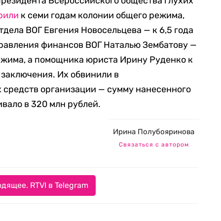
президента Всероссийского общества глухих
рили
к семи годам колонии общего режима,
тдела ВОГ Евгения Новосельцева — к 6,5 года
правления финансов ВОГ Наталью Зембатову —
режима, а помощника юриста Ирину Руденко к
 заключения. Их обвинили в
 средств организации — сумму нанесенного
вало в 320 млн рублей.
Ирина Полубояринова
Связаться с автором
дящее. RTVI в Telegram