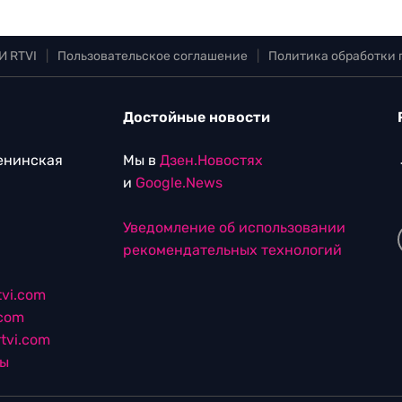
И RTVI
|
Пользовательское соглашение
|
Политика обработки
Достойные новости
Ленинская
Мы в
Дзен.Новостях
и
Google.News
Уведомление об использовании
рекомендательных технологий
vi.com
.com
tvi.com
лы