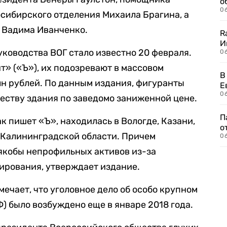
о
06
сибирского отделения Михаила Брагина, а
 Вадима Иванченко.
R
И
ководства ВОГ стало известно 20 февраля.
0
т» («Ъ»), их подозревают в массовом
В
лн рублей. По данным издания, фигуранты
Е
06
ству здания по заведомо заниженной цене.
П
к пишет «Ъ», находилась в Вологде, Казани,
о
 Калининградской области. Причем
06
 якобы непрофильных активов из-за
рования, утверждает издание.
ечает, что уголовное дело об особо крупном
РФ) было возбуждено еще в январе 2018 года.