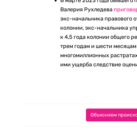
В марте 2023 года бывшего 
Валерия Рухледева
пригово
экс-начальника правового о
колонии, экс-начальника у
к 4,5 года колонии общего 
трем годам и шести месяцам
многомиллионных растратах
ими ущерба следствие оцени
Объясняем происхо