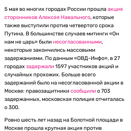
площади Революции, но это место не
согласовала мэрия Москвы. «Левый фронт»
подал
заявку на митинг 22 апреля. В ней было
указано, что участники потребуют поменять
состав правительства России.
5 мая во многих городах России прошла
акция
сторонников Алексея Навального
, которые
также выступили против четвертого срока
Путина. В большинстве случаев митинги «Он
нам не царь» были
несогласованными
,
некоторые закончились массовыми
задержаниями. По данным «ОВД-Инфо», в 27
городах
задержали
1597 участников акций и
случайных прохожих. Больше всего
задержаний было на несогласованной акции в
Москве: правозащитники
сообщили
о 703