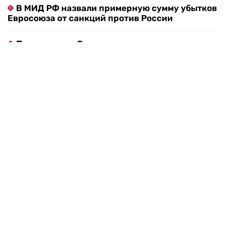
Путин вывел Шереметьево из стратегических
объектов: что будет с аэропортом
Rafale за триллионы: Франция готова продать
Индии целый воздушный флот
В МИД РФ назвали примерную сумму убытков
Евросоюза от санкций против России
Пассажиры в Сочи столкнулись с массовыми
отменами рейсов из-за плана «Ковер»
После атак БПЛА на объекты Wildberries
бизнес может получить налоговые отсрочки
Юные «охотники на педофилов» заманили и
насмерть забили мужчину в Болгарии