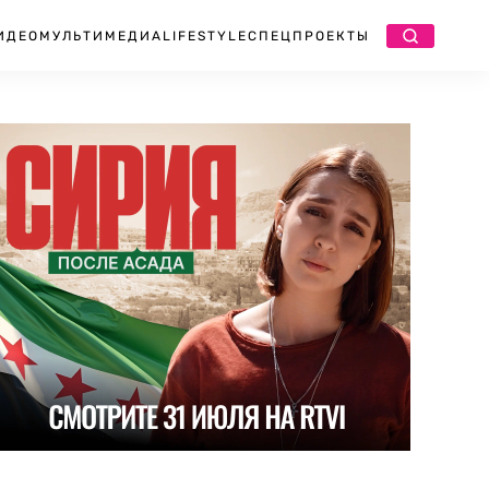
ИДЕО
МУЛЬТИМЕДИА
LIFESTYLE
СПЕЦПРОЕКТЫ