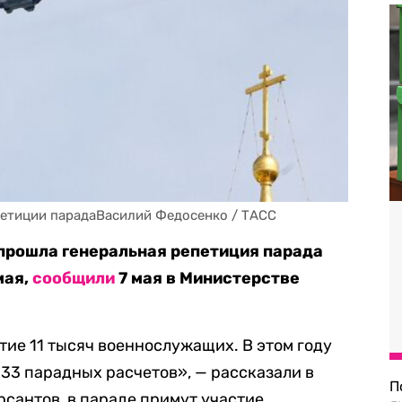
петиции парадаВасилий Федосенко / ТАСС
прошла генеральная репетиция парада
мая,
сообщили
7 мая в Министерстве
тие 11 тысяч военнослужащих. В этом году
33 парадных расчетов», — рассказали в
П
рсантов, в параде примут участие