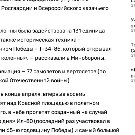
л
07
 Росгвардии и Всероссийского казачьего
У
э
лонны была задействована 131 единица
07
 также историческая техника –
Т
нком Победы – Т-34-85, который открывал
С
07
колонны», — рассказали в Минобороны.
«
виация — 77 самолетов и вертолетов (по
а
икой Отечественной войны).
07
в конце апреля, впервые восемь
ят над Красной площадью в полетном
ого, в небе пролетят созданный на случай
 дня» Ил-80 (последний раз участвовал в
чали 65-ю годовщину Победы) и самый большой