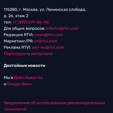
115280, г. Москва, ул. Ленинская слобода,
д. 26, этаж 2
тел:
+7 (499) 579-86-96
Для общих вопросов:
Infortvi@rtvi.com
Редакция RTVI:
news@rtvi.com
Маркетинг/PR:
pr@rtvi.com
Реклама RTVI:
adv-eu@rtvi.com
Партнерские материалы
Достойные новости
Мы в
Дзен.Новостях
и
Google.News
Уведомление об использовании рекомендательных
технологий