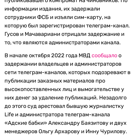
публиковавшего компромат на чиновников. По
информации издания, их задержали
сотрудники ФСБ и изъяли сим-карту, на
которую был зарегистрирован телеграм-канал.
Гусов и Мачавариани отрицали задержание и
то, что являются администраторами канала.
В начале октября 2022 года МВД
сообщало
о
задержании владельцев и администраторов
сети телеграм-каналов, которых подозревают в
публикации заказных материалов про
высокопоставленных лиц и вымогательстве у
них денег за удаление публикаций. Незадолго
до этого суд арестовал бывшую журналистку
Life и администратора телеграм-канала
«Адские бабки» Александру Баязитову и двух
менеджеров Ольгу Архарову и Инну Чурилову.