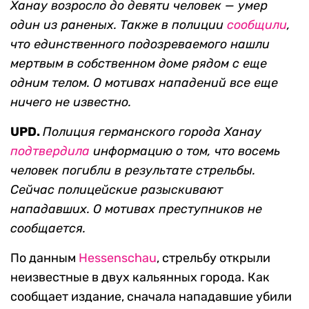
Ханау возросло до девяти человек — умер
один из раненых.
Т
акже в полиции
сообщили
,
что единственного п
одозреваемого нашли
мертвым в собственном доме рядом с еще
одним телом.
О мотивах нападений все еще
ничего не известно.
UPD.
Полиция германского города Ханау
подтвердила
информацию о том, что восемь
человек погибли в результате стрельбы.
Сейчас полицейские разыскивают
нападавших.
О мотивах преступников не
сообщается.
По данным
Hessenschau
, стрельбу открыли
неизвестные в двух кальянных города. Как
сообщает издание, сначала нападавшие убили