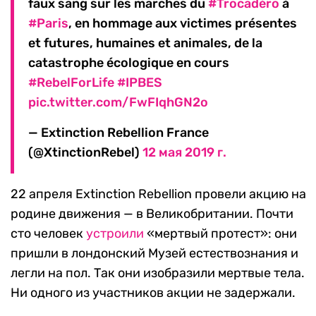
faux sang sur les marches du
#Trocadéro
à
#Paris
, en hommage aux victimes présentes
et futures, humaines et animales, de la
catastrophe écologique en cours
#RebelForLife
#IPBES
pic.twitter.com/FwFIqhGN2o
— Extinction Rebellion France
(@XtinctionRebel)
12 мая 2019 г.
22 апреля Extinction Rebellion провели акцию на
родине движения — в Великобритании. Почти
сто человек
устроили
«мертвый протест»: они
пришли в лондонский Музей естествознания и
легли на пол. Так они изобразили мертвые тела.
Ни одного из участников акции не задержали.