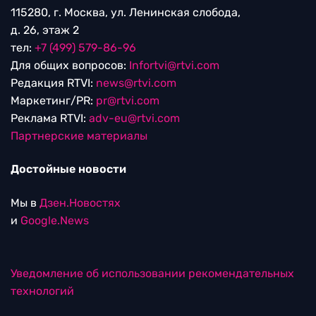
115280, г. Москва, ул. Ленинская слобода,
д. 26, этаж 2
тел:
+7 (499) 579-86-96
Для общих вопросов:
Infortvi@rtvi.com
Редакция RTVI:
news@rtvi.com
Маркетинг/PR:
pr@rtvi.com
Реклама RTVI:
adv-eu@rtvi.com
Партнерские материалы
Достойные новости
Мы в
Дзен.Новостях
и
Google.News
Уведомление об использовании рекомендательных
технологий