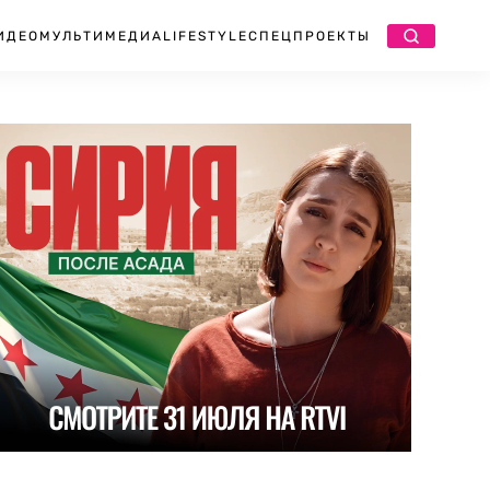
ИДЕО
МУЛЬТИМЕДИА
LIFESTYLE
СПЕЦПРОЕКТЫ