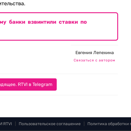
ительства.
му банки взвинтили ставки по
Евгения Лепехина
Связаться с автором
дящее. RTVI в Telegram
И RTVI
|
Пользовательское соглашение
|
Политика обработки