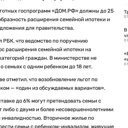
ьготных госпрограмм «ДОМ.РФ» должны до 25
Т
07
образность расширения семейной ипотеки и
дложения для правительства.
В
ч
 РБК, что ведомство по поручению
07
ос расширения семейной ипотеки на
«
категорий граждан. В министерстве не
«
07
 о семьях с одним ребенком до 18 лет.
е отметил, что возобновление льгот по
нком — «один из обсуждаемых вариантов».
тавке до 6% могут претендовать семьи с
ет либо с двумя и более несовершеннолетними
 с инвалидностью. Вторичное жилье по
брести семьи с ребенком-инвалидом, живущие