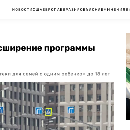
НОВОСТИ
США
ЕВРОПА
ЕВРАЗИЯ
ОБЪЯСНЯЕМ
МНЕНИЯ
В
асширение программы
теки для семей с одним ребенком до 18 лет