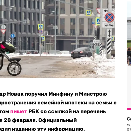
др Новак поручил Минфину и Минстрою
ространения семейной ипотеки на семьи с
этом
пишет
РБК со ссылкой на перечень
С
ия 28 февраля. Официальный
з
рдил изданию эту информацию.
0