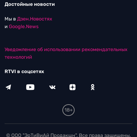
Достойные новости
Мы в
Дзен.Новостях
и
Google.News
Уведомление об использовании рекомендательных
технологий
RTVI в соцсетях
18+
© ООО "ЭрТиВиАй Продакшн". Все права защищены.