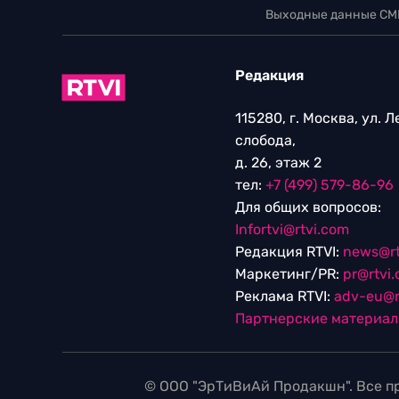
Выходные данные СМ
Редакция
115280, г. Москва, ул. 
слобода,
д. 26, этаж 2
тел:
+7 (499) 579-86-96
Для общих вопросов:
Infortvi@rtvi.com
Редакция RTVI:
news@rt
Маркетинг/PR:
pr@rtvi
Реклама RTVI:
adv-eu@r
Партнерские материа
© ООО "ЭрТиВиАй Продакшн". Все пр