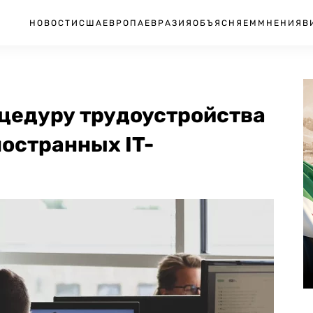
НОВОСТИ
США
ЕВРОПА
ЕВРАЗИЯ
ОБЪЯСНЯЕМ
МНЕНИЯ
В
оцедуру трудоустройства
остранных IT-