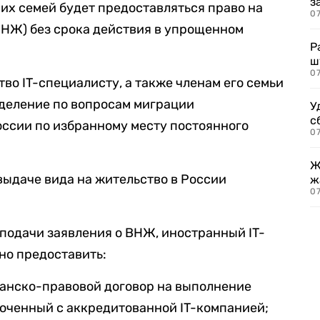
з
 их семей будет предоставляться право на
07
ВНЖ) без срока действия в упрощенном
Р
ш
07
во IT-специалисту, а также членам его семьи
зделение по вопросам миграции
У
с
ссии по избранному месту постоянного
07
.
Ж
выдаче вида на жительство в России
ж
0
подачи заявления о ВНЖ, иностранный IT-
но предоставить:
данско-правовой договор на выполнение
ключенный с аккредитованной IT-компанией;