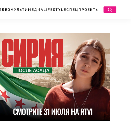
ИДЕО
МУЛЬТИМЕДИА
LIFESTYLE
СПЕЦПРОЕКТЫ