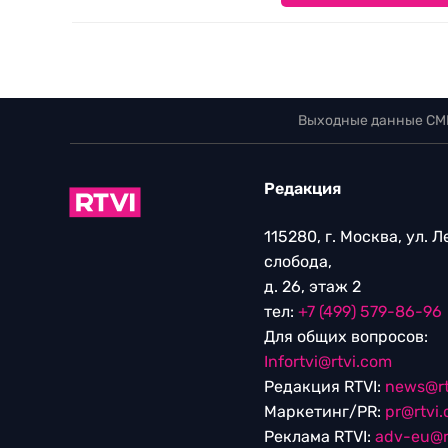
Выходные данные СМ
Редакция
115280, г. Москва, ул. 
слобода,
д. 26, этаж 2
тел:
+7 (499) 579-86-96
Для общих вопросов:
Infortvi@rtvi.com
Редакция RTVI:
news@rt
Маркетинг/PR:
pr@rtvi
Реклама RTVI:
adv-eu@r