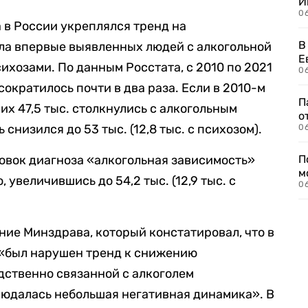
И
0
а в России укреплялся тренд на
В
ла впервые выявленных людей с алкогольной
Е
ихозами. По данным Росстата, с 2010 по 2021
06
сократилось почти в два раза. Если в 2010-м
П
них 47,5 тыс. столкнулись с алкогольным
о
 снизился до 53 тыс. (12,8 тыс. с психозом).
06
новок диагноза «алкогольная зависимость»
П
м
 увеличившись до 54,2 тыс. (12,9 тыс. с
06
ие Минздрава, который констатировал, что в
«был нарушен тренд к снижению
дственно связанной с алкоголем
блюдалась небольшая негативная динамика». В