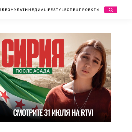
ИДЕО
МУЛЬТИМЕДИА
LIFESTYLE
СПЕЦПРОЕКТЫ