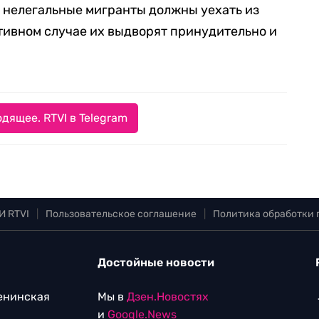
 нелегальные мигранты должны уехать из
отивном случае их выдворят принудительно и
дящее. RTVI в Telegram
И RTVI
|
Пользовательское соглашение
|
Политика обработки
Достойные новости
Ленинская
Мы в
Дзен.Новостях
и
Google.News