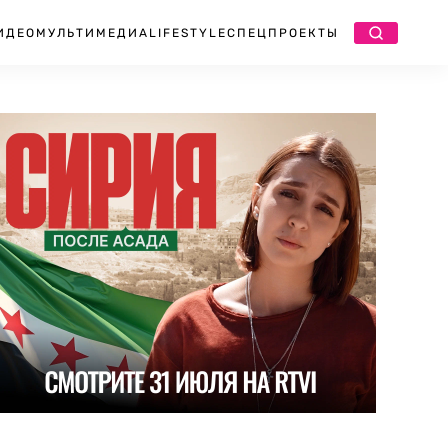
ИДЕО
МУЛЬТИМЕДИА
LIFESTYLE
СПЕЦПРОЕКТЫ