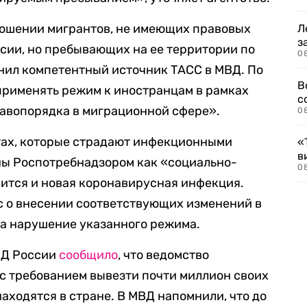
ношении мигрантов, не имеющих правовых
Л
з
сии, но пребывающих на ее территории по
0
нил компетентный источник ТАСС в МВД. По
В
 применять режим к иностранцам в рамках
с
равопорядка в миграционной сфере».
0
антах, которые страдают инфекционными
«
в
ны Роспотребнадзором как «социально-
0
сится и новая коронавирусная инфекция.
с о внесении соответствующих изменений в
за нарушение указанного режима.
ВД России
сообщило
, что ведомство
 с требованием вывезти почти миллион своих
аходятся в стране. В МВД напомнили, что до