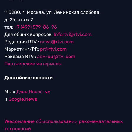
115280, г. Москва, ул. Ленинская слобода,
д. 26, этаж 2
тел:
+7 (499) 579-86-96
Для общих вопросов:
Infortvi@rtvi.com
Редакция RTVI:
news@rtvi.com
Маркетинг/PR:
pr@rtvi.com
Реклама RTVI:
adv-eu@rtvi.com
Партнерские материалы
Достойные новости
Мы в
Дзен.Новостях
и
Google.News
Уведомление об использовании рекомендательных
технологий