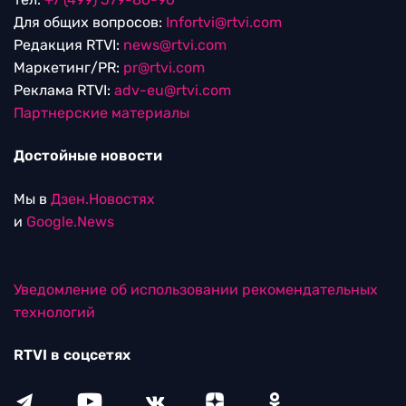
Для общих вопросов:
Infortvi@rtvi.com
Редакция RTVI:
news@rtvi.com
Маркетинг/PR:
pr@rtvi.com
Реклама RTVI:
adv-eu@rtvi.com
Партнерские материалы
Достойные новости
Мы в
Дзен.Новостях
и
Google.News
Уведомление об использовании рекомендательных
технологий
RTVI в соцсетях