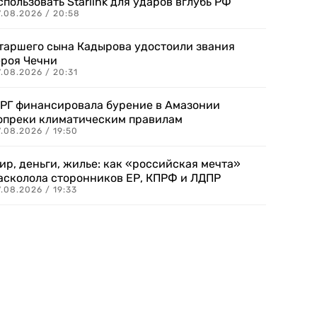
спользовать Starlink для ударов вглубь РФ
7.08.2026 / 20:58
таршего сына Кадырова удостоили звания
ероя Чечни
.08.2026 / 20:31
РГ финансировала бурение в Амазонии
опреки климатическим правилам
.08.2026 / 19:50
ир, деньги, жилье: как «российская мечта»
асколола сторонников ЕР, КПРФ и ЛДПР
.08.2026 / 19:33