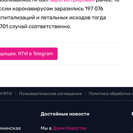
оссии коронавирусом заразились 197 076
оспитализаций и летальных исходов тогда
 701 случай соответственно.
дящее. RTVI в Telegram
И RTVI
|
Пользовательское соглашение
|
Политика обработки
Достойные новости
Ленинская
Мы в
Дзен.Новостях