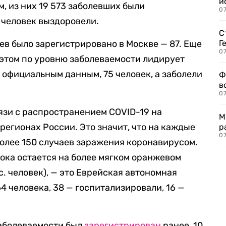
и
, из них 19 573 заболевших были
0
 человек выздоровели.
С
ев было зарегистрировано в Москве — 87. Еще
Г
07
и этом по уровню заболеваемости лидирует
 официальным данным, 75 человек, а заболели
Ф
в
07
язи с распространением COVID-19 на
М
регионах России. Это значит, что на каждые
р
07
более 150 случаев заражения коронавирусом.
ока остается на более мягком оранжевом
с. человек), — это Еврейская автономная
64 человека, 38 — госпитализировали, 16 —
аболеваемости был
зарегистрирован
ранее, 10