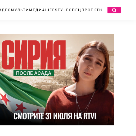
ИДЕО
МУЛЬТИМЕДИА
LIFESTYLE
СПЕЦПРОЕКТЫ