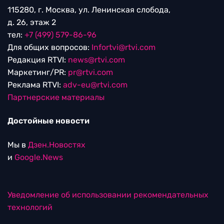
115280, г. Москва, ул. Ленинская слобода,
д. 26, этаж 2
тел:
+7 (499) 579-86-96
Для общих вопросов:
Infortvi@rtvi.com
Редакция RTVI:
news@rtvi.com
Маркетинг/PR:
pr@rtvi.com
Реклама RTVI:
adv-eu@rtvi.com
Партнерские материалы
Достойные новости
Мы в
Дзен.Новостях
и
Google.News
Уведомление об использовании рекомендательных
технологий