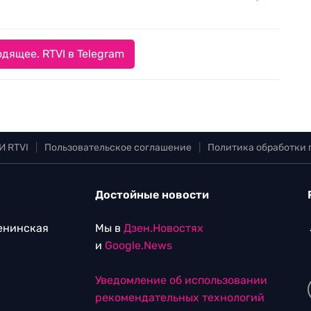
дящее. RTVI в Telegram
И RTVI
|
Пользовательское соглашение
|
Политика обработки
Достойные новости
Ленинская
Мы в
Дзен.Новостях
и
Google.News
Уведомление об использовании
рекомендательных технологий