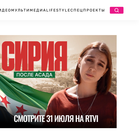
ИДЕО
МУЛЬТИМЕДИА
LIFESTYLE
СПЕЦПРОЕКТЫ