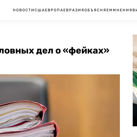
НОВОСТИ
США
ЕВРОПА
ЕВРАЗИЯ
ОБЪЯСНЯЕМ
МНЕНИЯ
В
оловных дел о «фейках»