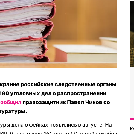
Украине российские следственные органы
180 уголовных дел о распространении
сообщил
правозащитник Павел Чиков со
куратуры.
ры дела о фейках появились в августе. На
К
9. Через месяц 161, затем 171, и на 1 декабря