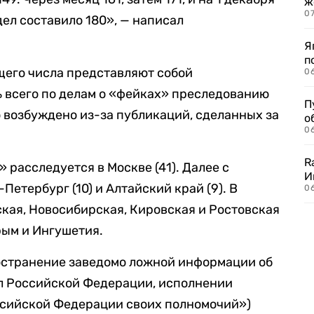
ж
0
ел составило 180», — написал
Я
п
бщего числа представляют собой
0
ь всего по делам о «фейках» преследованию
П
о возбуждено из-за публикаций, сделанных за
о
06
R
 расследуется в Москве (41). Далее с
И
етербург (10) и Алтайский край (9). В
0
кая, Новосибирская, Кировская и Ростовская
рым и Ингушетия.
ространение заведомо ложной информации об
л Российской Федерации, исполнении
сийской Федерации своих полномочий»)