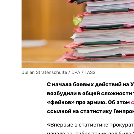
Julian Stratenschulte / DPA / TASS
С начала боевых действий на 
возбудили в общей сложности 
«фейков» про армию. Об этом
ссылкой на статистику Генпро
«Впервые в статистике прокурату
начало сентября таких дел было 14